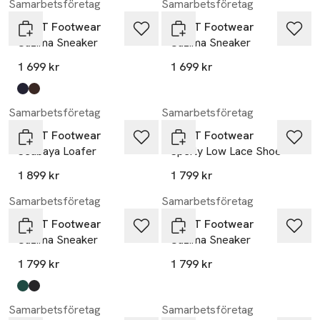
Samarbetsföretag
Samarbetsföretag
GANT Footwear
GANT Footwear
Cuzima Sneaker
Cuzima Sneaker
1 699 kr
1 699 kr
Produkten finns i färgerna:
g680 - marine/white
g618 - brown/vanilia
,
,
Samarbetsföretag
Samarbetsföretag
GANT Footwear
GANT Footwear
Seabaya Loafer
Sperly Low Lace Shoe
1 899 kr
1 799 kr
Samarbetsföretag
Samarbetsföretag
GANT Footwear
GANT Footwear
Cuzima Sneaker
Cuzima Sneaker
1 799 kr
1 799 kr
Produkten finns i färgerna:
g761 - pine green
g00 - black
,
,
Samarbetsföretag
Samarbetsföretag