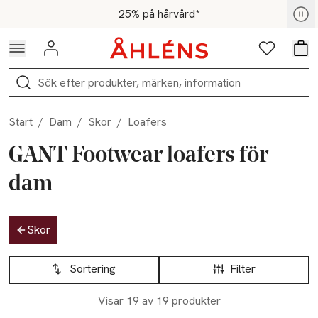
Hoppa till navigationsmenyn
Hoppa till innehåll
Hoppa till sidfot
För medlemmar - Shoppa nu
25% på hårvård*
Logga in
Favoriter
Var
Sök
Start
/
Dam
/
Skor
/
Loafers
GANT Footwear loafers för
dam
Hoppa till produktsidan
Skor
Hoppa till produktsidan
Lista över produkter
Sortering
Filter
Visar 19 av 19 produkter