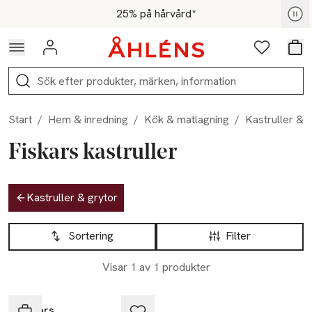
Hoppa till navigationsmenyn
Hoppa till innehåll
Hoppa till sidfot
För medlemmar - Shoppa nu
25% på hårvård*
Logga in
Favoriter
Var
Sök
Start
/
Hem & inredning
/
Kök & matlagning
/
Kastruller & 
Fiskars kastruller
Hoppa till produktsidan
Kastruller & grytor
Hoppa till produktsidan
Lista över produkter
Sortering
Filter
Visar 1 av 1 produkter
Fiskars