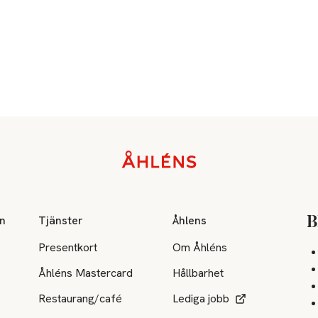
on
Tjänster
Åhlens
B
Presentkort
Om Åhléns
Åhléns Mastercard
Hållbarhet
Restaurang/café
Lediga jobb