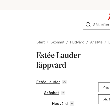
Hoppa till produktnavigation
Hoppa till innehåll
Hoppa till sidfot
Sök
Start
/
Skönhet
/
Hudvård
/
Ansikte
/
Estée Lauder
läppvård
Estée Lauder
Hoppa till produktsidan
Hoppa t
Lista ö
Pris
Skönhet
Sälj
Hudvård