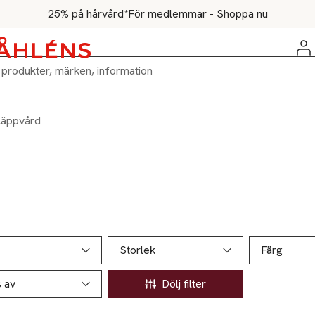
25% på hårvård*
För medlemmar - Shoppa nu
Läppvård
ill produktsidan
ver produkter
Storlek
Färg
s av
Dölj filter