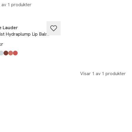
1 av 1 produkter
e Lauder
ist Hydraplump Lip Balm
kr
kten finns i färgerna:
Raspberry Revival
Cherry Glow
Sheer Oasis
Clove Cushion
Rosewood Rescue
Bloom Cocoon
,
,
,
,
,
,
Visar 1 av 1 produkter