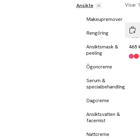
Visar 
Ansikte
Makeupremover
Esté
Rengöring
Futur
Ansiktsmask &
465 
peeling
Produ
706 
701 
709 
704 
708 
700 
Ögoncreme
Serum &
specialbehandling
Dagcreme
Ansiktsvatten &
facemist
Nattcreme