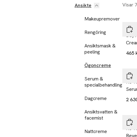
Visar 
Ansikte
Makeupremover
Esté
Rengöring
DayW
Cre
Ansiktsmask &
peeling
465 
Ögoncreme
Esté
Serum &
Re-N
specialbehandling
Ser
Dagcreme
2 63
Ansiktsvatten &
facemist
Esté
Re-N
Nattcreme
Reve