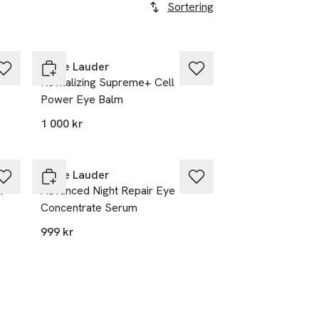
Sortering
Estée Lauder
Revitalizing Supreme+ Cell
Power Eye Balm
1 000 kr
Estée Lauder
l
Advanced Night Repair Eye
Concentrate Serum
999 kr