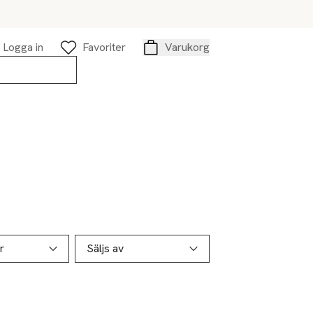
Logga in
Favoriter
Varukorg
Varukorg
r
Säljs av