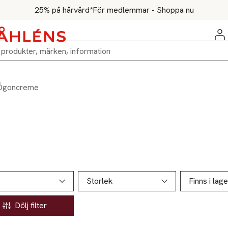
25% på hårvård*
För medlemmar - Shoppa nu
Ögoncreme
ill produktsidan
ver produkter
Storlek
Finns i lage
Dölj filter