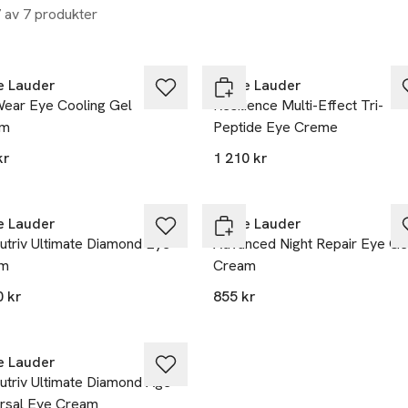
7 av 7 produkter
e Lauder
Estée Lauder
ear Eye Cooling Gel
Resilience Multi-Effect Tri-
am
Peptide Eye Creme
kr
1 210 kr
e Lauder
Estée Lauder
utriv Ultimate Diamond Eye
Advanced Night Repair Eye Ge
um
Cream
0 kr
855 kr
e Lauder
utriv Ultimate Diamond Age
rsal Eye Cream