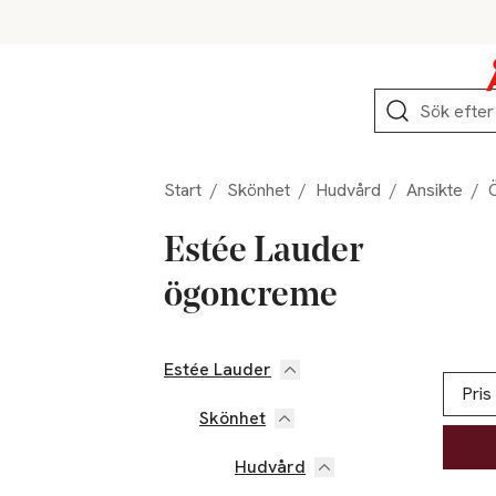
Hoppa till produktnavigation
Hoppa till innehåll
Hoppa till sidfot
Sök
Start
/
Skönhet
/
Hudvård
/
Ansikte
/
Estée Lauder
ögoncreme
Estée Lauder
Hoppa till produktsidan
Hoppa t
Lista ö
Pris
Skönhet
Hudvård