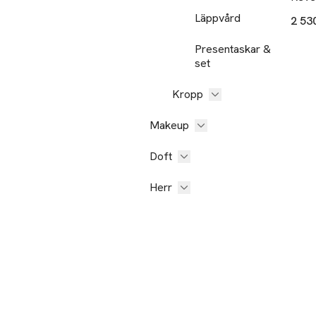
Läppvård
2 53
Presentaskar &
set
Kropp
Makeup
Doft
Herr