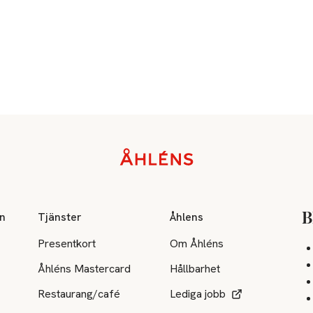
on
Tjänster
Åhlens
B
Presentkort
Om Åhléns
Åhléns Mastercard
Hållbarhet
Restaurang/café
Lediga jobb