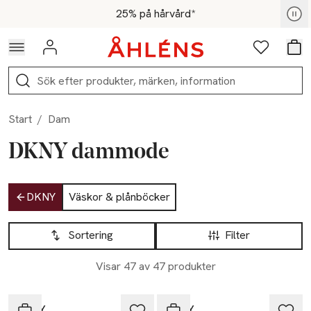
Hoppa till navigationsmenyn
Hoppa till innehåll
Hoppa till sidfot
För medlemmar - Shoppa nu
25% på hårvård*
Logga in
Favoriter
Var
Sök
Start
/
Dam
DKNY dammode
Hoppa till produktsidan
DKNY
Väskor & plånböcker
Hoppa till produktsidan
Lista över produkter
Sortering
Filter
Visar 47 av 47 produkter
DKNY
DKNY