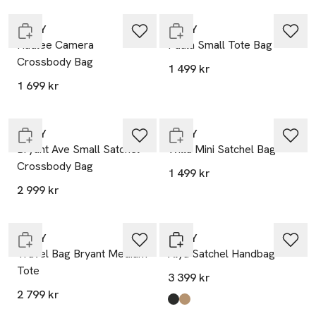
DKNY
DKNY
Hadlee Camera
Paula Small Tote Bag
Crossbody Bag
1 499 kr
1 699 kr
Endast i varuhus
Slut i lager
DKNY
DKNY
Bryant Ave Small Satchel
Willa Mini Satchel Bag
Crossbody Bag
1 499 kr
2 999 kr
Endast i varuhus
DKNY
DKNY
Travel Bag Bryant Medium
Alya Satchel Handbag
Tote
3 399 kr
2 799 kr
-20%
Produkten finns i färgerna:
Black/Gold
Cappucino
,
,
Slut i lager
Slut i lager