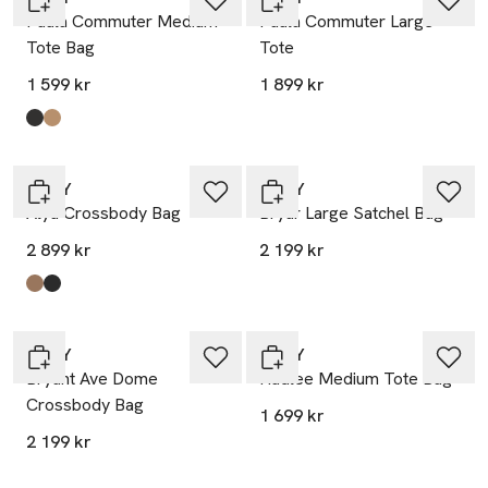
Paula Commuter Medium
Paula Commuter Large
Tote Bag
Tote
1 599 kr
1 899 kr
Produkten finns i färgerna:
Black/Gold
Cappucino
,
,
DKNY
DKNY
Alya Crossbody Bag
Bryar Large Satchel Bag
2 899 kr
2 199 kr
Produkten finns i färgerna:
Cappucino
Black/Gold
,
,
DKNY
DKNY
Bryant Ave Dome
Hadlee Medium Tote Bag
Crossbody Bag
1 699 kr
2 199 kr