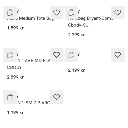
DKNY
DKNY
Paula Medium Tote Bag
Handbag Bryant-Dome
Cbody-SU
1 599 kr
2 299 kr
Endast i varuhus
Slut i lager
DKNY
DKNY
BRYANT AVE MD FLAP
Willa
CBODY
2 199 kr
2 899 kr
Endast i varuhus
DKNY
BRYANT-SM ZIP AROUND
1 199 kr