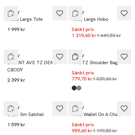
DKNY
DKNY
Paula Large Tote
Abby Large Hobo
1 999 kr
Sänkt pris
Lägsta pris 30 da
1 319,60 kr
1 649,50 kr
Endast i varuhus
-25%
DKNY
DKNY
BRYANT AVE TZ DEMI
Avril TZ Shoulder Bag
CBODY
Sänkt pris
Lägsta pris 30 dag
779,70 kr
1 039,60 kr
2 399 kr
-20%
Produkten finns i färgerna:
Blk/Gold
Mink
,
,
Endast i varuhus
Endast i varuhus
DKNY
DKNY
Bryar Sm Satchel
Rosa Wallet On A Chain
1 599 kr
Sänkt pris
-20%
Lägsta pris 30 dag
959,60 kr
1 199,50 kr