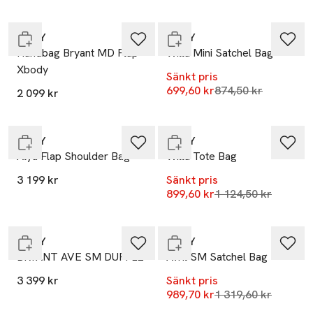
Endast i varuhus
Slut i lager
DKNY
DKNY
Handbag Bryant MD Flap
Willa Mini Satchel Bag
Xbody
Sänkt pris
Lägsta pris 30 dag
699,60 kr
-20%
874,50 kr
2 099 kr
Endast i varuhus
Slut i lager
DKNY
DKNY
Alya Flap Shoulder Bag
Willa Tote Bag
3 199 kr
Sänkt pris
-25%
Lägsta pris 30 dag
899,60 kr
1 124,50 kr
Endast i varuhus
Slut i lager
DKNY
DKNY
BRYANT AVE SM DUFFLE
Avril SM Satchel Bag
3 399 kr
Sänkt pris
Lägsta pris 30 dag
989,70 kr
1 319,60 kr
Slut i lager
Endast i varuhus