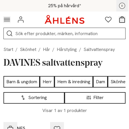
Hoppa till navigationsmenyn
Hoppa till innehåll
Hoppa till sidfot
För medlemmar - Shoppa nu
25% på hårvård*
Logga in
Favoriter
Var
Sök
Start
/
Skönhet
/
Hår
/
Hårstyling
/
Saltvattenspray
DAVINES saltvattenspray
Hoppa till produktsidan
Barn & ungdom
Herr
Hem & inredning
Dam
Skönhet
Hoppa till produktsidan
Lista över produkter
Sortering
Filter
Visar 1 av 1 produkter
DAVINES