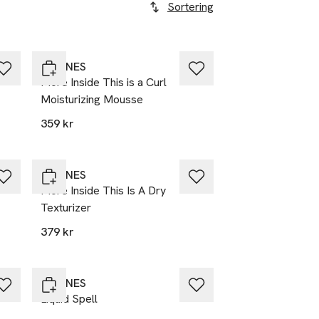
Sortering
DAVINES
/
More Inside This is a Curl
Moisturizing Mousse
359 kr
DAVINES
More Inside This Is A Dry
Texturizer
379 kr
DAVINES
Liquid Spell