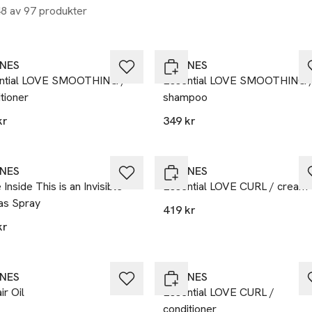
48 av 97 produkter
INES
DAVINES
ntial LOVE SMOOTHING /
Essential LOVE SMOOTHING 
tioner
shampoo
kr
349 kr
INES
DAVINES
Inside This is an Invisible
Essential LOVE CURL / cream
as Spray
419 kr
kr
INES
DAVINES
ir Oil
Essential LOVE CURL /
conditioner