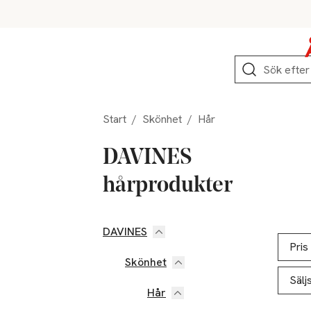
Hoppa till produktnavigation
Hoppa till innehåll
Hoppa till sidfot
Sök
Start
/
Skönhet
/
Hår
DAVINES
hårprodukter
DAVINES
Hoppa till produktsidan
Hoppa t
Lista ö
Pris
Skönhet
Sälj
Hår