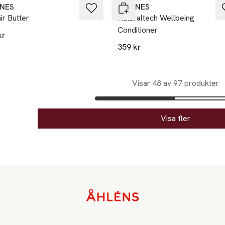
INES
DAVINES
ir Butter
Naturaltech Wellbeing
Conditioner
kr
359 kr
Visar 48 av 97 produkter
Visa fler