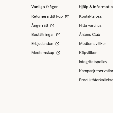
Vanliga frågor
Hjälp & informati
Returnera ditt köp
Kontakta oss
Ångerrätt
Hitta varuhus
Beställningar
Åhléns Club
Erbjudanden
Medlemsvillkor
Medlemskap
Köpvillkor
Integritetspolicy
Kampanjreservatio
Produktåterkallels
Tillgängliga betalsätt