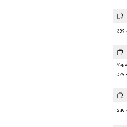
DAV
Alche
389 
DAV
Natur
Veget
379 
DAV
Natu
339 