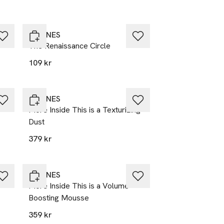
DAVINES
The Renaissance Circle
109 kr
DAVINES
More Inside This is a Texturizing
Dust
379 kr
DAVINES
More Inside This is a Volume
Boosting Mousse
359 kr