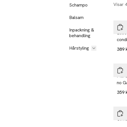
Visar 
Schampo
Balsam
DAV
Inpackning &
Esse
behandling
condi
Hårstyling
389 
DAV
More 
no G
359 
DAV
Ol Ha