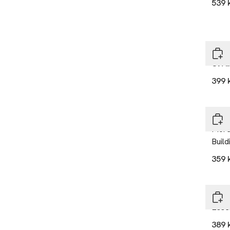
539 
DAV
Ol Al
399 
DAV
More 
Buil
359 
DAV
Esse
389 