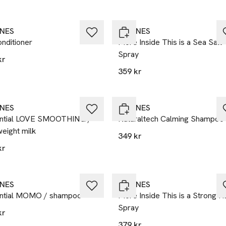
INES
DAVINES
nditioner
More Inside This is a Sea Salt
Spray
kr
359 kr
INES
DAVINES
ntial LOVE SMOOTHING /
Naturaltech Calming Shampoo
weight milk
349 kr
kr
INES
DAVINES
ntial MOMO / shampoo
More Inside This is a Strong Ha
Spray
kr
379 kr