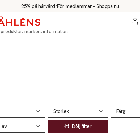
25% på hårvård*
För medlemmar - Shoppa nu
ill produktsidan
ver produkter
Storlek
Färg
s av
Dölj filter