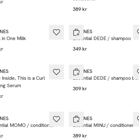
kr
389 kr
INES
DAVINES
l in One Milk
Essential DEDE / shampoo
kr
349 kr
INES
DAVINES
Inside, This is a Curl
Essential DEDE / shampoo ba
ding Serum
309 kr
kr
INES
DAVINES
ntial MOMO / conditioner
Essential MINU / conditioner
kr
389 kr