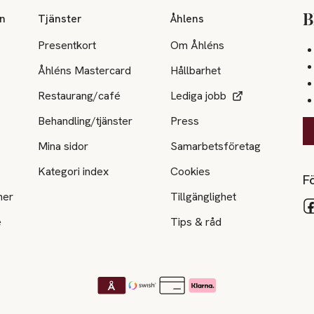
on
Tjänster
Åhlens
B
Presentkort
Om Åhléns
Åhléns Mastercard
Hållbarhet
Restaurang/café
Lediga jobb
Behandling/tjänster
Press
Mina sidor
Samarbetsföretag
Kategori index
Cookies
Fö
ner
Tillgänglighet
e
Tips & råd