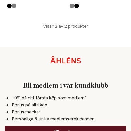
Produkten finns i färgerna:
svart/natur
grå/natur
,
,
Produkten finns i färgerna:
grå/natur
svart/natur
,
,
Visar 2 av 2 produkter
Sidfot
Bli medlem i vår kundklubb
10% på ditt första köp som medlem*
Bonus på alla köp
Bonuscheckar
Personliga & unika medlemserbjudanden