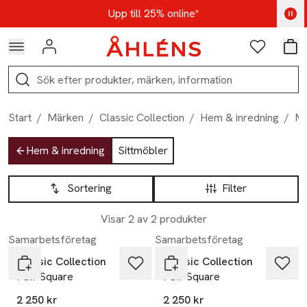
Hoppa till navigationsmenyn
Hoppa till innehåll
Hoppa till sidfot
Kod: AUG25 - Shoppa nu
Upp till 25% online*
Logga in
Favoriter
Var
Sök
Start
/
Märken
/
Classic Collection
/
Hem & inredning
/
Mö
Hoppa till produktsidan
Hem & inredning
Sittmöbler
Hoppa till produktsidan
Lista över produkter
Sortering
Filter
Visar 2 av 2 produkter
Samarbetsföretag
Samarbetsföretag
Classic Collection
Classic Collection
Puff Square
Puff Square
2 250 kr
2 250 kr