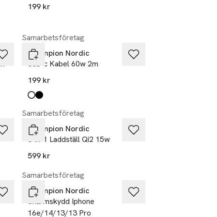
199 kr
Samarbetsföretag
Champion Nordic
ax
Usb-c Kabel 60w 2m
199 kr
Produkten finns i färgerna:
vit
svart
,
,
Samarbetsföretag
Champion Nordic
3-in-1 Laddställ Qi2 15w
599 kr
Samarbetsföretag
Champion Nordic
Skärmskydd Iphone
16e/14/13/13 Pro