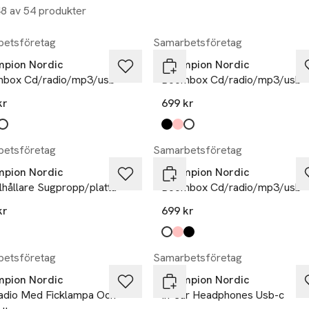
48 av 54 produkter
etsföretag
Samarbetsföretag
pion Nordic
Champion Nordic
box Cd/radio/mp3/usb
Boombox Cd/radio/mp3/usb
kr
699 kr
kten finns i färgerna:
,
Produkten finns i färgerna:
svart
rosa
vit
,
,
,
etsföretag
Samarbetsföretag
pion Nordic
Champion Nordic
lhållare Sugpropp/platta
Boombox Cd/radio/mp3/usb
kr
699 kr
Produkten finns i färgerna:
vit
rosa
svart
,
,
,
etsföretag
Samarbetsföretag
pion Nordic
Champion Nordic
adio Med Ficklampa Och
In-ear Headphones Usb-c