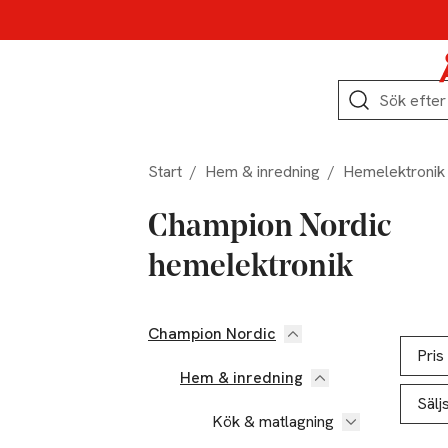
Hoppa till produktnavigation
Hoppa till innehåll
Hoppa till sidfot
Sök
Start
/
Hem & inredning
/
Hemelektronik
Champion Nordic
hemelektronik
Champion Nordic
Hoppa till produktsidan
Hoppa t
Lista ö
Pris
Hem & inredning
Sälj
Kök & matlagning