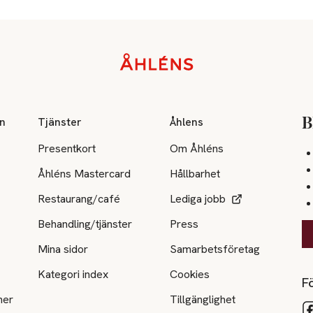
on
Tjänster
Åhlens
B
Presentkort
Om Åhléns
Åhléns Mastercard
Hållbarhet
Restaurang/café
Lediga jobb
Behandling/tjänster
Press
Mina sidor
Samarbetsföretag
Kategori index
Cookies
Fö
ner
Tillgänglighet