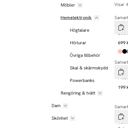
Visar 
Möbler
Hemelektronik
Samarb
Cham
Högtalare
Boom
Hörlurar
699 
Produ
rosa
svart
vit
,
,
Övriga tillbehör
Samarb
Skal & skärmskydd
Cham
Mobi
Powerbanks
199 
Rengöring & tvätt
Dam
Samarb
Cham
Skönhet
Vevr