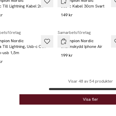
pion Nordic
Champion Nordic
 Till Lightning Kabel 2m
Usb-c Kabel 30cm Svart
kr
149 kr
kten finns i färgerna:
,
etsföretag
Samarbetsföretag
pion Nordic
Champion Nordic
 Till Lightning, Usb-c Och
Skärmskydd Iphone Air
o-usb 1,5m
199 kr
kr
Visar 48 av 54 produkter
Visa fler