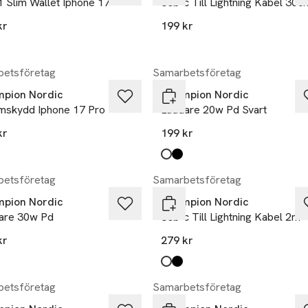
1 Slim Wallet Iphone 17
Usb-c Till Lightning Kabel 30c
kr
199 kr
etsföretag
Samarbetsföretag
pion Nordic
Champion Nordic
mskydd Iphone 17 Pro
Laddare 20w Pd Svart
kr
199 kr
Produkten finns i färgerna:
vit
svart
,
,
etsföretag
Samarbetsföretag
pion Nordic
Champion Nordic
are 30w Pd
Usb-c Till Lightning Kabel 2m
kr
279 kr
kten finns i färgerna:
,
Produkten finns i färgerna:
vit
svart
,
,
etsföretag
Samarbetsföretag