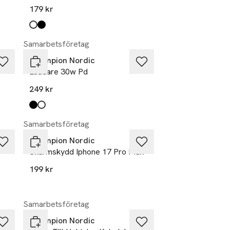
179 kr
Produkten finns i färgerna:
vit
svart
,
,
Samarbetsföretag
Champion Nordic
Laddare 30w Pd
249 kr
Produkten finns i färgerna:
svart
vit
,
,
Samarbetsföretag
Champion Nordic
Skärmskydd Iphone 17 Pro Max
199 kr
Samarbetsföretag
Champion Nordic