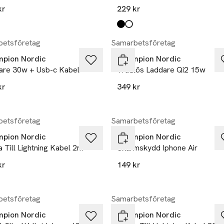
kr
229 kr
Produkten finns i färgerna:
svart
vit
,
,
etsföretag
Samarbetsföretag
pion Nordic
Champion Nordic
are 30w + Usb-c Kabel
Trådlös Laddare Qi2 15w
kr
349 kr
etsföretag
Samarbetsföretag
pion Nordic
Champion Nordic
 Till Lightning Kabel 2m
Skärmskydd Iphone Air
kr
149 kr
kten finns i färgerna:
,
etsföretag
Samarbetsföretag
pion Nordic
Champion Nordic