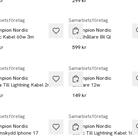
kr
299 kr
etsföretag
Samarbetsföretag
pion Nordic
Champion Nordic
c Kabel 60w 3m
Mobilhållare Bil Qi
kr
599 kr
kten finns i färgerna:
,
etsföretag
Samarbetsföretag
pion Nordic
Champion Nordic
 Till Lightning Kabel 2m
Laddare 12w
kr
149 kr
kten finns i färgerna:
,
etsföretag
Samarbetsföretag
pion Nordic
Champion Nordic
mskydd Iphone 17
Usb-c Till Lightning Kabel 1m