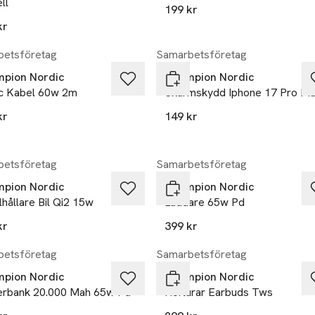
ll
199 kr
kr
etsföretag
Samarbetsföretag
pion Nordic
Champion Nordic
c Kabel 60w 2m
Skärmskydd Iphone 17 Pro M
kr
149 kr
kten finns i färgerna:
,
etsföretag
Samarbetsföretag
pion Nordic
Champion Nordic
hållare Bil Qi2 15w
Laddare 65w Pd
kr
399 kr
etsföretag
Samarbetsföretag
pion Nordic
Champion Nordic
rbank 20.000 Mah 65w Pd
Hörlurar Earbuds Tws