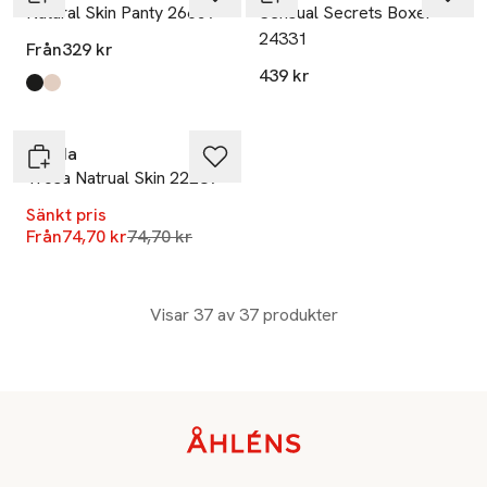
Natural Skin Panty 26659
Sensual Secrets Boxer
24331
Från
329 kr
439 kr
Produkten finns i färgerna:
Black
Rose Teint
,
,
Calida
Trosa Natrual Skin 22239
Sänkt pris
Lägsta pris 30 dagar
Från
74,70 kr
74,70 kr
Visar 37 av 37 produkter
Sidfot