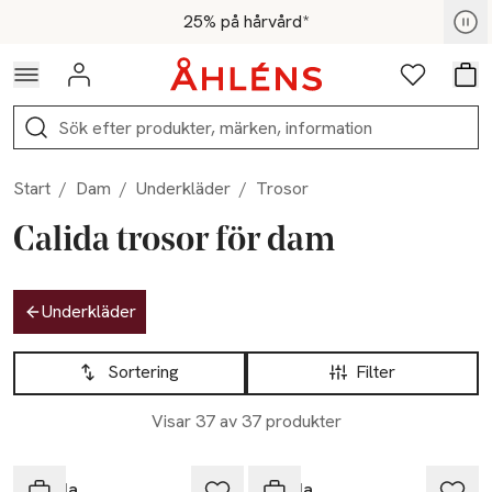
Hoppa till navigationsmenyn
Hoppa till innehåll
Hoppa till sidfot
För medlemmar - Shoppa nu
25% på hårvård*
Logga in
Favoriter
Var
Sök
Start
/
Dam
/
Underkläder
/
Trosor
Calida trosor för dam
Hoppa till produktsidan
Underkläder
Hoppa till produktsidan
Lista över produkter
Sortering
Filter
Visar 37 av 37 produkter
Calida
Calida