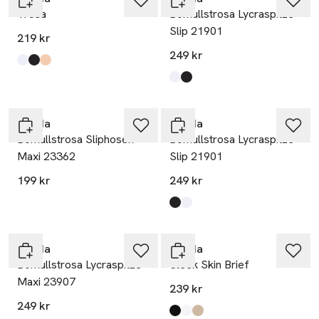
Trosa
Bomullstrosa Lycraspitze
Slip 21901
219 kr
249 kr
Produkten finns i färgerna:
White
Black
Rose Teint
,
,
,
Produkten finns i färgerna:
White
Black
,
,
Calida
Calida
Bomullstrosa Sliphosen
Bomullstrosa Lycraspitze
Maxi 23362
Slip 21901
199 kr
249 kr
Produkten finns i färgerna:
Black
White
,
,
Calida
Calida
Bomullstrosa Lycraspitze
Sleek Skin Brief
Maxi 23907
239 kr
249 kr
Produkten finns i färgerna:
Black
White
Rose Teint
,
,
,