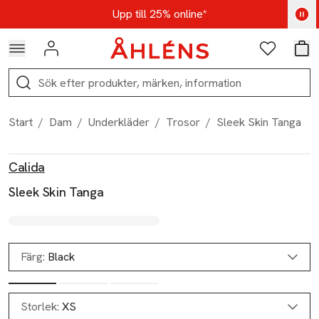
Hoppa till navigationsmenyn
Hoppa till innehåll
Hoppa till sidfot
Kod: AUG25 - Shoppa nu
Upp till 25% online*
Logga in
Favoriter
Var
Sök
Start
/
Dam
/
Underkläder
/
Trosor
/
Sleek Skin Tanga
Produktbilder
Hoppa över bildspelet
Produktinformation
Calida
Sleek Skin Tanga
Färg:
Black
Storlek:
XS