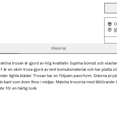
O
V
Material
 sköna trosan är gjord av hög kvalitativ Supima bomull och elastan
ef är en skön trosa gjord av lent bomullsmaterial och har platta 
nder tighta kläder. Trosan har en följsam passform. Sidorna pryds
n kant som även finns i midjan. Matcha trosorna med tillhörande ö
te för en härlig look.