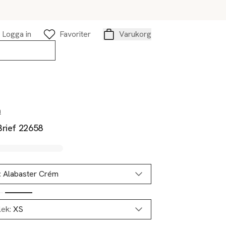
Logga in
Favoriter
Varukorg
Varukorg
a
Brief 22658
:
Alabaster Crém
lek:
XS