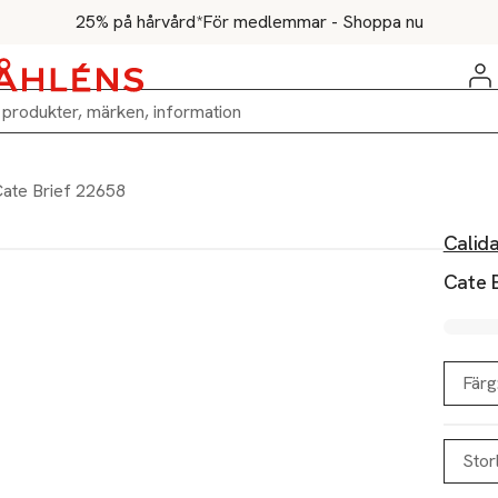
25% på hårvård*
För medlemmar - Shoppa nu
ate Brief 22658
Calid
Cate 
Färg
Stor