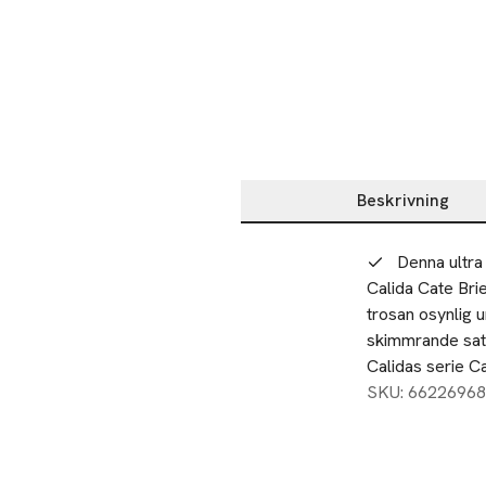
Beskrivning
Beskrivning
Denna ultra
Calida Cate Bri
trosan osynlig u
skimmrande sati
Calidas serie Ca
SKU: 66226968