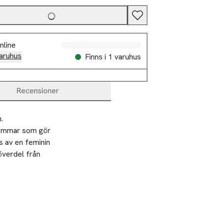
nline
aruhus
Finns i 1 varuhus
Recensioner
.
sömmar som gör 
 av en feminin 
verdel från 