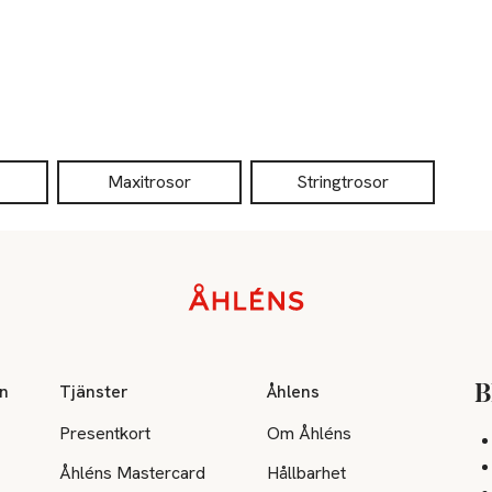
Maxitrosor
Stringtrosor
on
Tjänster
Åhlens
B
Presentkort
Om Åhléns
Åhléns Mastercard
Hållbarhet