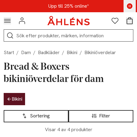
Hoppa till navigationsmenyn
Hoppa till innehåll
Hoppa till sidfot
Kod: AUG25 - Shoppa nu
Upp till 25% online*
Logga in
Favoriter
Var
Sök
Start
/
Dam
/
Badkläder
/
Bikini
/
Bikiniöverdelar
Bread & Boxers
bikiniöverdelar för dam
Hoppa till produktsidan
Bikini
Hoppa till produktsidan
Lista över produkter
Sortering
Filter
Visar 4 av 4 produkter
Slut i lager
Slut i lager