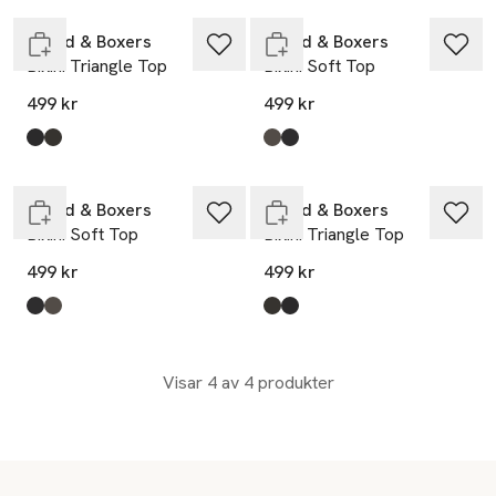
Bread & Boxers
Bread & Boxers
Bikini Triangle Top
Bikini Soft Top
499 kr
499 kr
Produkten finns i färgerna:
Black
Dark Army Green
,
,
Produkten finns i färgerna:
Dark Army Green
Black
,
,
Slut i lager
Slut i lager
Bread & Boxers
Bread & Boxers
Bikini Soft Top
Bikini Triangle Top
499 kr
499 kr
Produkten finns i färgerna:
Black
Dark Army Green
,
,
Produkten finns i färgerna:
Dark Army Green
Black
,
,
Visar 4 av 4 produkter