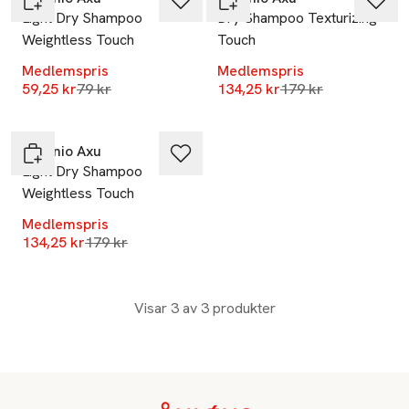
Light Dry Shampoo
Dry Shampoo Texturizing
Weightless Touch
Touch
Medlemspris
Medlemspris
Lägsta pris 30 dagar
Lägsta pris 30 dag
59,25 kr
79 kr
134,25 kr
179 kr
-25%
Antonio Axu
Light Dry Shampoo
Weightless Touch
Medlemspris
Lägsta pris 30 dagar
134,25 kr
179 kr
Visar 3 av 3 produkter