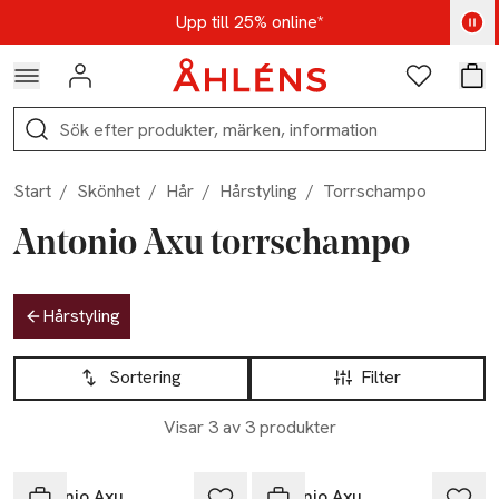
Hoppa till navigationsmenyn
Hoppa till innehåll
Hoppa till sidfot
Kod: AUG25 - Shoppa nu
Upp till 25% online*
Logga in
Favoriter
Var
Sök
Start
/
Skönhet
/
Hår
/
Hårstyling
/
Torrschampo
Antonio Axu torrschampo
Hoppa till produktsidan
Hårstyling
Hoppa till produktsidan
Lista över produkter
Sortering
Filter
Visar 3 av 3 produkter
-25%
-25%
Antonio Axu
Antonio Axu