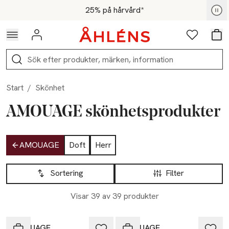
Hoppa till navigationsmenyn
Hoppa till innehåll
Hoppa till sidfot
För medlemmar - Shoppa nu
25% på hårvård*
Logga in
Favoriter
Var
Sök
Start
/
Skönhet
AMOUAGE skönhetsprodukter
Hoppa till produktsidan
AMOUAGE
Doft
Herr
Hoppa till produktsidan
Lista över produkter
Sortering
Filter
Visar 39 av 39 produkter
AMOUAGE
AMOUAGE