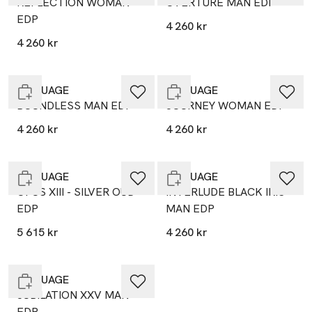
REFLECTION WOMAN
OVERTURE MAN EDP
EDP
4 260 kr
4 260 kr
Endast i varuhus
Endast i varuhus
AMOUAGE
AMOUAGE
BOUNDLESS MAN EDP
JOURNEY WOMAN EDP
4 260 kr
4 260 kr
Endast i varuhus
Endast i varuhus
AMOUAGE
AMOUAGE
OPUS XIII - SILVER OUD
INTERLUDE BLACK IRIS
EDP
MAN EDP
5 615 kr
4 260 kr
Endast i varuhus
AMOUAGE
JUBILATION XXV MAN
EDP