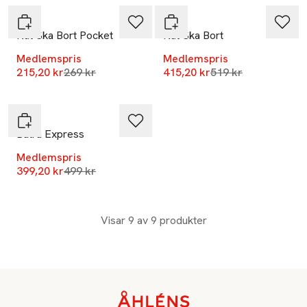
ALF
ALF
Nåt Ska Bort Pocket
Nåt Ska Bort
Medlemspris
Medlemspris
Lägsta pris 30 dagar
Lägsta pris 30 dag
215,20 kr
269 kr
415,20 kr
519 kr
-20%
ALF
Batra Express
Medlemspris
Lägsta pris 30 dagar
399,20 kr
499 kr
Visar 9 av 9 produkter
Sidfot