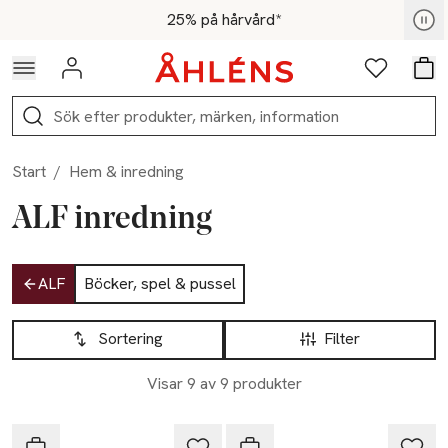
Hoppa till navigationsmenyn
Hoppa till innehåll
Hoppa till sidfot
För medlemmar - Shoppa nu
25% på hårvård*
Logga in
Favoriter
Var
Sök
Start
/
Hem & inredning
ALF inredning
Hoppa till produktsidan
ALF
Böcker, spel & pussel
Hoppa till produktsidan
Lista över produkter
Sortering
Filter
Visar 9 av 9 produkter
-20%
-20%
ALF
ALF