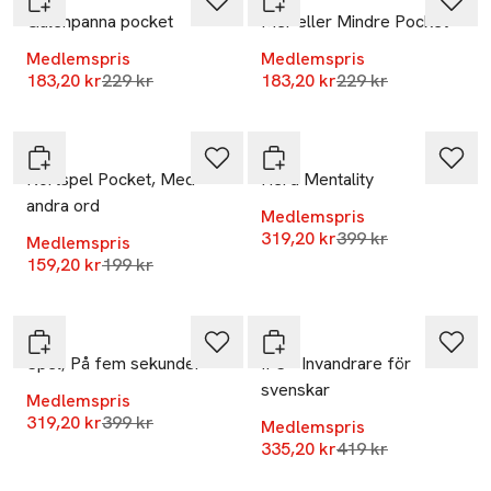
Galenpanna pocket
Mer eller Mindre Pocket
Medlemspris
Medlemspris
Lägsta pris 30 dagar
Lägsta pris 30 dag
183,20 kr
229 kr
183,20 kr
229 kr
-20%
-20%
ALF
ALF
Kortspel Pocket, Med
Herd Mentality
andra ord
Medlemspris
Lägsta pris 30 dag
319,20 kr
399 kr
Medlemspris
Lägsta pris 30 dagar
159,20 kr
199 kr
-20%
-20%
ALF
ALF
Spel, På fem sekunder
IFS - Invandrare för
svenskar
Medlemspris
Lägsta pris 30 dagar
319,20 kr
399 kr
Medlemspris
Lägsta pris 30 dag
335,20 kr
419 kr
-20%
-20%