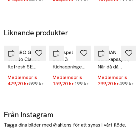
-20%
Liknande produkter
Nyhet
-20%
-20%
Hoppa över bildspelet
HASBRO GAMES
Brädspel
KÄRNAN
Cluedo Classic
Exit 13:
Sällskapsspel,
Refresh SE
Kidnappningen i
När då då
Brädspel
Fortune City
original
Medlemspris
Medlemspris
Medlemspris
(SE)
Lägsta pris 30 dagar
Lägsta pris 30 dagar
Lägsta pr
479,20 kr
599 kr
159,20 kr
199 kr
399,20 kr
499 kr
Från Instagram
Tagga dina bilder med @ahlens för att synas i vårt flöde.