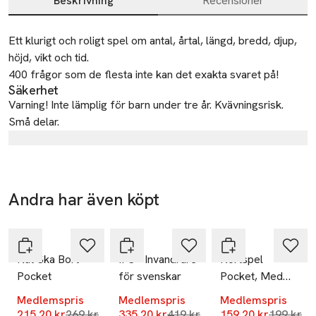
Beskrivning
Recensioner
Beskrivning
Ett klurigt och roligt spel om antal, årtal, längd, bredd, djup, 
höjd, vikt och tid. 

400 frågor som de flesta inte kan det exakta svaret på!
Säkerhet
Varning! Inte lämplig för barn under tre år. Kvävningsrisk.
Små delar.
Tillverkare
Wonderful Times Group AB
Östra Storgatan 3
Andra har även köpt
553 21 Jönköping
-20%
-20%
-20%
Hoppa över bildspelet
Sweden
ALF
ALF
ALF
info@wonderfultimes.se
E-post
Nåt Ska Bort
IFS - Invandrare
Kortspel
Pocket
för svenskar
Pocket, Med
Mobilnummer
andra ord
SKU: 65950834
Medlemspris
Medlemspris
Medlemspris
Lägsta pris 30 dagar
Lägsta pris 30 dagar
Lägsta pr
215,20 kr
269 kr
335,20 kr
419 kr
159,20 kr
199 kr