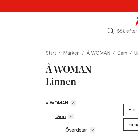
Hoppa till produktnavigation
Hoppa till innehåll
Hoppa till sidfot
Sök
Start
/
Märken
/
Å WOMAN
/
Dam
/
U
Å WOMAN
Linnen
Å WOMAN
Hoppa till produktsidan
Hoppa t
Lista ö
Pris
Dam
Finn
Överdelar