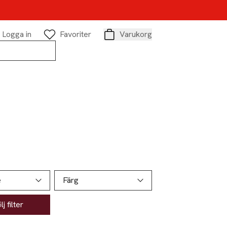
Logga in
Favoriter
Varukorg
Varukorg
e
Färg
j filter