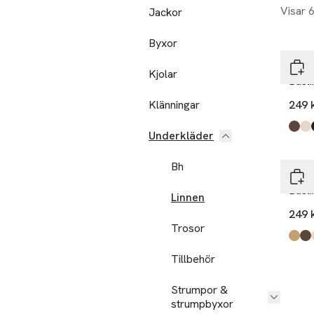
Visar 
Jackor
Ta 3
Byxor
Å W
Kjolar
Basl
Klänningar
249 
Produ
Brow
Light
Blac
Light
Underkläder
Ta 3
Bh
Å W
Basl
Linnen
249 
Trosor
Produ
Light
Brow
Light
Blac
Tillbehör
Strumpor &
strumpbyxor