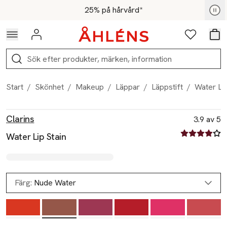
Hoppa till navigationsmenyn
Hoppa till innehåll
Hoppa till sidfot
För medlemmar - Shoppa nu
25% på hårvård*
Logga in
Favoriter
Var
Sök
Start
/
Skönhet
/
Makeup
/
Läppar
/
Läppstift
/
Water Lip
Produktbilder
Hoppa över bildspelet
Produktinformation
Clarins
3.9 av 5
3.9 av fem st
Water Lip Stain
Färg:
Nude Water