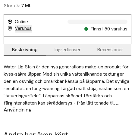
Storlek:
7 ML
Online
Varuhus
Finns i 50 varuhus
Beskrivning
Ingredienser
Recensioner
Beskrivning
Water Lip Stain är den nya generations make-up produkt för 
kyss-säkra läppar. Med sin unika vattenliknande textur ger 
den en osynlig och omärkbar känsla på läpparna. Det synliga 
resultatet: en long-wearing färgad matt slöja, nästan som en 
"tatueringseffekt". Läpparnas skönhet förstärks och 
färgintensiteten kan skräddarsys - från lätt tonade till 
Användning
superintensiva. Formulan är rik på växtingredienser som ger 
Använd ensam för en naturlig look.
läpparna en vårdande skönhetscocktail. Innehåller bl a: 
För en glossigare touch kan den användas under Lip Comfort
Ekologisk Aloe Vera (fuktgivande verkan), Ekologiskt 
Oil.
hallonvatten (mjukgörande verkan) och Clarins Anti-pollution 
Andra har även köpt