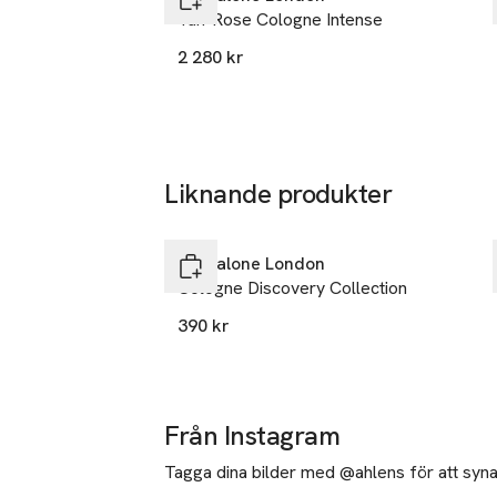
Taif Rose Cologne Intense
Doften omsluter
2 280 kr
både lugnande 
Liknande produkter
Hoppa över bildspelet
Jo Malone London
Cologne Discovery Collection
390 kr
Från Instagram
Tagga dina bilder med @ahlens för att synas