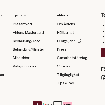
on
Tjänster
Åhlens
B
Presentkort
Om Åhléns
Åhléns Mastercard
Hållbarhet
Restaurang/café
Lediga jobb
Behandling/tjänster
Press
Mina sidor
Samarbetsföretag
Kategori index
Cookies
Fö
ner
Tillgänglighet
e
Tips & råd