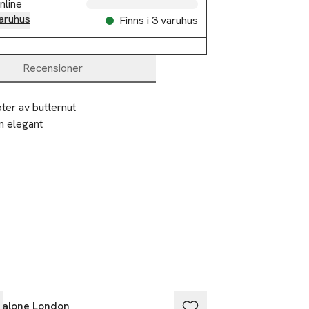
nline
aruhus
Finns i 3 varuhus
Recensioner
er av butternut 
 elegant 
ockats direkt 
 ett varmt, 
tonkabönan och 
nd-doft där 
Malone London
Jo Malone Londo