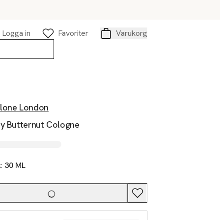
Logga in
Favoriter
Varukorg
Varukorg
lone London
ty Butternut Cologne
k:
30 ML