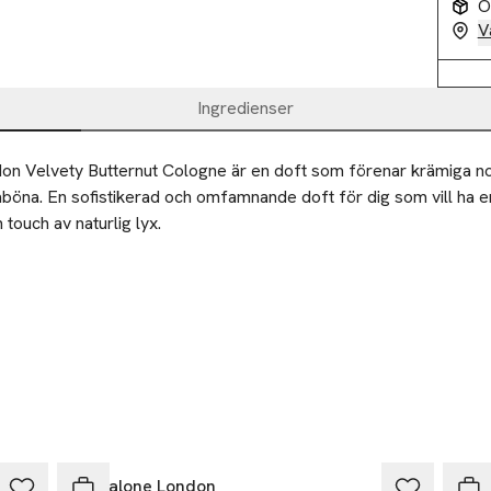
O
V
Ingredienser
n Velvety Butternut Cologne är en doft som förenar krämiga not
öna. En sofistikerad och omfamnande doft för dig som vill ha en
touch av naturlig lyx.

uk och inbjudande – som en sammetslen butternut som lekfullt pl
den. Velvety Butternut Cologne väcker sinnena och bjuder in dig i
sum.

rna av butternut smälter samman med den varma, lätt sötaktiga 
 nyanser av patchouli. Resultatet är en sofistikerad woody gourma
 balanseras i perfekt harmoni.

Jo Malone London
Jo 