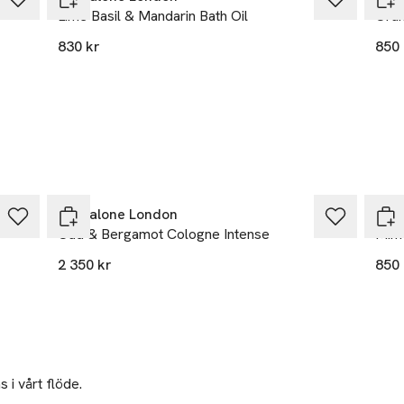
Lime Basil & Mandarin Bath Oil
Ora
 huden med en varm, elegant karaktär och lämnar ett intryck av na
830 kr
850 
och oemotståndligt lockande.
Jo Malone London
Jo 
Oud & Bergamot Cologne Intense
Mim
2 350 kr
850 
 i vårt flöde.