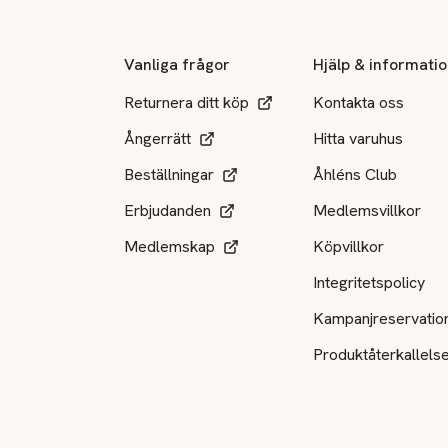
Vanliga frågor
Hjälp & informati
Returnera ditt köp
Kontakta oss
Ångerrätt
Hitta varuhus
Beställningar
Åhléns Club
Erbjudanden
Medlemsvillkor
Medlemskap
Köpvillkor
Integritetspolicy
Kampanjreservatio
Produktåterkallels
Tillgängliga betalsätt