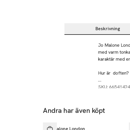
Beskrivning
Beskrivning
Jo Malone Londo
med varm tonkab
karaktär med en 
Hur är  doften?

Doften känns mj
SKU: 66541424
från köksträdgår
sensuellt univer
Andra har även köpt
De krämiga note
Hoppa över bildspelet
djupa, jordnära
Jo Malone London
mjukhet och djup