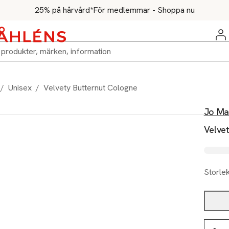
25% på hårvård*
För medlemmar - Shoppa nu
/
Unisex
/
Velvety Butternut Cologne
Jo Ma
Velve
Storle