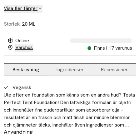
Visa fler färger
Storlek:
20 ML
Online
Varuhus
Finns i 17 varuhus
Beskrivning
Ingredienser
Recensioner
Beskrivning
Vegansk
Ute efter en foundation som känns som en andra hud? Testa 
Perfect Teint Foundation! Den lättviktiga formulan är oljefri 
och innehåller fina puderpartiklar som absorberar olja – 
resultatet är en fräsch och matt finish där mindre blemmor 
och ojämnheter täcks. Innehåller även ingredienser som 
Användning
återfuktar, lugnar, skyddar och ger näring.

Steg 1: Skaka flaskan och applicera sedan några droppar