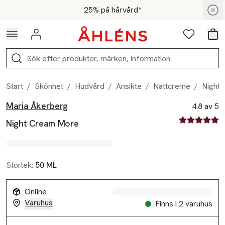
Hoppa till navigationsmenyn
Hoppa till innehåll
Hoppa till sidfot
För medlemmar - Shoppa nu
25% på hårvård*
Logga in
Favoriter
Var
Sök
Start
/
Skönhet
/
Hudvård
/
Ansikte
/
Nattcreme
/
Night
Maria Åkerberg
Produktbilder
Hoppa över bildspelet
Produktinformation
4.8 av 5
4.8 av fem st
Night Cream More
Storlek:
50 ML
Online
Varuhus
Finns i 2 varuhus