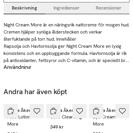
Beskrivning
Ingredienser
Recensioner
Beskrivning
Night Cream More är en näringsrik nattcreme för mogen hud. 
Cremen hjälper synliga ålderstecken och verkar 
återfuktande på torr hud. Innehåller 
Rapsolja och Havtornsolja ger Night Cream More en lyxig 
konsistens och en uppbyggande formula. Havtornsolja är rik 
på antioxidanter, fettsyror och C-vitamin, och är speciellt bra 
Användning
för att stärka skyddsbarriären i huden under natten. Eteriska 
Applicera Night Cream More efter Freshener och Serum, till
oljor av Apelsin, Ros och Mynta har fräsch doft och 
natten.
utslätande effekt. Apelsinolja har en lugnande effekt på 
huden. Rosenolja/Rose Otto, destillerad från rosblommor, 
Andra har även köpt
Tillverkare
ökar den återfuktande effekten. Rosenoljan är även lugnande 
MARIA ÅKERBERG AB
Hoppa över bildspelet
och gör cremen till ett lämpligt val för känslig, mogen hud.

Rya Industriväg 33
Mynta är uppfriskande och kylande. Den förstärker 
Maria Åkerberg
Maria Åkerberg
Maria Åkerberg
439 62 Frillesås
Face Lotion
Olive Cleansing
Eye Cream
effekterna av Apelsin- och Rosenoljan. Vinnare, Årets 
Sweden
More
More
Produkt – Organic Beauty Awards 2020. Produkten är 
349 kr
naturligt självkonserverande. Applicera Night Cream More 