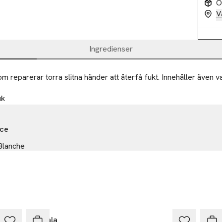
O
V
Ingredienser
 reparerar torra slitna händer att återfå fukt. Innehåller även va
uk
nce
Blanche
nville
a.com
r
Mavala
Mav