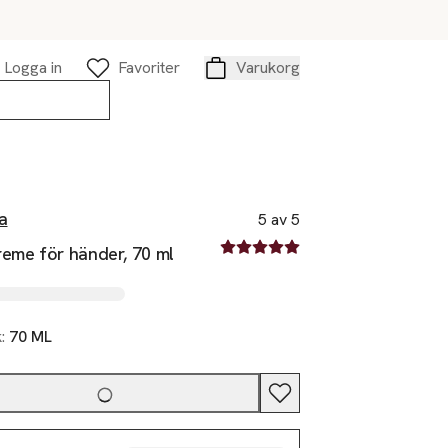
Logga in
Favoriter
Varukorg
Varukorg
a
5 av 5
5 av fem stjärnor
reme för händer, 70 ml
k:
70 ML