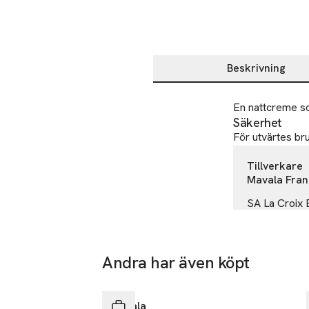
Beskrivning
Beskrivning
En nattcreme som
Säkerhet
För utvärtes br
Tillverkare
Mavala Fra
SA La Croix 
60250 Hondai
France
Andra har även köpt
info@maval
E-post
Hoppa över bildspelet
Mobilnumme
Mavala
SKU: 27568229