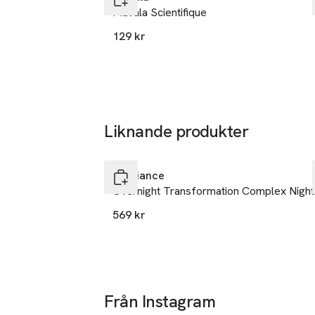
Mavala Scientifique
129 kr
Liknande produkter
Hoppa över bildspelet
Exuviance
Overnight Transformation Complex Night
569 kr
Från Instagram