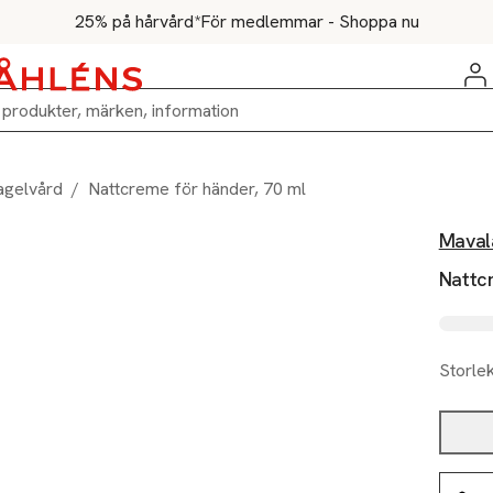
25% på hårvård*
För medlemmar - Shoppa nu
agelvård
/
Nattcreme för händer, 70 ml
Maval
Nattc
Storle