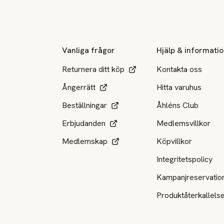
Sidfot
Vanliga frågor
Hjälp & informati
Returnera ditt köp
Kontakta oss
Ångerrätt
Hitta varuhus
Beställningar
Åhléns Club
Erbjudanden
Medlemsvillkor
Medlemskap
Köpvillkor
Integritetspolicy
Kampanjreservatio
Produktåterkallels
Tillgängliga betalsätt