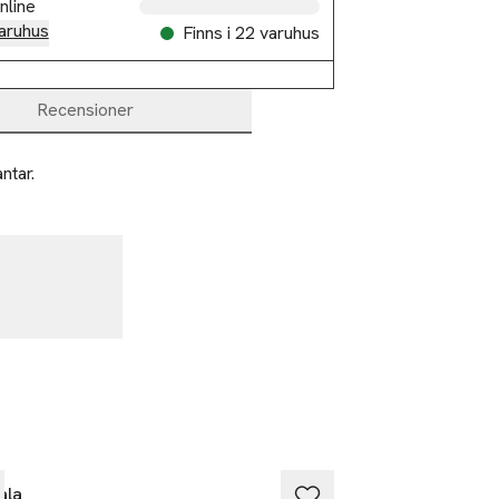
nline
aruhus
Finns i 22 varuhus
Recensioner
ntar.
ala
Mavala