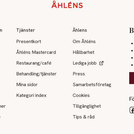
on
Tjänster
Åhlens
B
Presentkort
Om Åhléns
Åhléns Mastercard
Hållbarhet
Restaurang/café
Lediga jobb
Behandling/tjänster
Press
Mina sidor
Samarbetsföretag
Kategori index
Cookies
Fö
ner
Tillgänglighet
e
Tips & råd