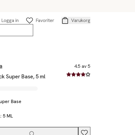
Logga in
Favoriter
Varukorg
Varukorg
a
4.5 av 5
4.5 av fem stjärnor
ck Super Base, 5 ml
uper Base
k:
5 ML