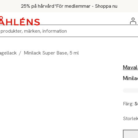
25% på hårvård*
För medlemmar - Shoppa nu
agellack
/
Minilack Super Base, 5 ml
Maval
Minila
Färg:
S
Storle