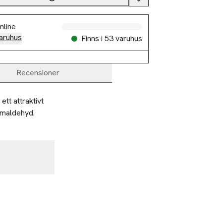
nline
aruhus
Finns i 53 varuhus
Recensioner
tt attraktivt 
ormaldehyd.
2 betala 35:-