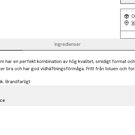
O
V
Ingredienser
m har en perfekt kombination av hög kvalitet, smidigt format och e
cker bra och har god vidhäftningsförmåga. Fritt från toluen och f
k. Brandfarligt
nce
Blanche
nville
Ta 