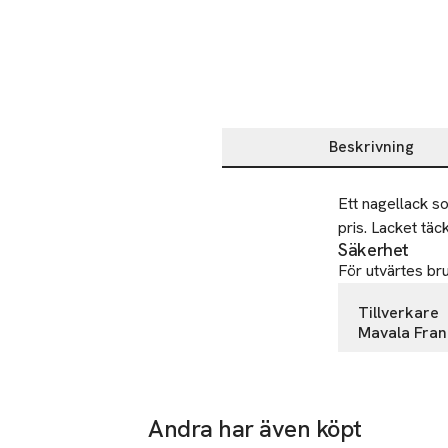
Beskrivning
Beskrivning
Ett nagellack so
pris. Lacket tä
Säkerhet
För utvärtes bru
Tillverkare
Mavala Fra
SA La Croix 
60250 Hondai
France
Andra har även köpt