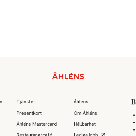
on
Tjänster
Åhlens
B
Presentkort
Om Åhléns
Åhléns Mastercard
Hållbarhet
Restaurang/café
Lediga jobb