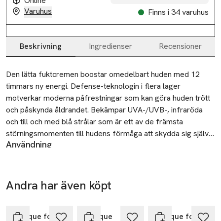
Online
Varuhus
Finns i 34 varuhus
Beskrivning
Ingredienser
Recensioner
Beskrivning
Den lätta fuktcremen boostar omedelbart huden med 12 
timmars ny energi. Defense-teknologin i flera lager 
motverkar moderna påfrestningar som kan göra huden trött 
och påskynda åldrandet. Bekämpar UVA-/UVB-, infraröda 
och till och med blå strålar som är ett av de främsta 
störningsmomenten till hudens förmåga att skydda sig själv. 
Användning
Den svett- och fuktresistenta formulan bidrar till att skydda 
Applicera 1–2 pumptryckningar på morgonen på rengjort
mot föroreningar, pollen och damm och återfuktar hela 
ansikte och hals.
dagen samt ger ett effektivt antioxidantförsvar. Huden verkar 
SKU: 90237316
omedelbart mer vaken och mindre uttröttad. Över tid blir de 
Andra har även köpt
första ålderstecknen synligt korrigerade och huden 
Hoppa över bildspelet
bibehåller ett utvilat utseende. Utan olja.
Clinique for Men
Clinique
Clinique for Men