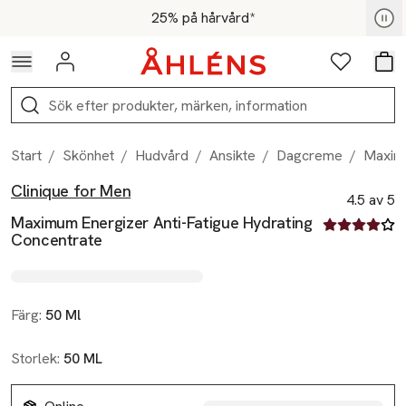
Hoppa till navigationsmenyn
Hoppa till innehåll
Hoppa till sidfot
För medlemmar - Shoppa nu
25% på hårvård*
Logga in
Favoriter
Var
Sök
Start
/
Skönhet
/
Hudvård
/
Ansikte
/
Dagcreme
/
Maximu
Clinique for Men
Produktbilder
Hoppa över bildspelet
Produktinformation
4.5 av 5
Maximum Energizer Anti-Fatigue Hydrating
4.5 av fem st
Concentrate
Färg:
50 Ml
Storlek:
50 ML