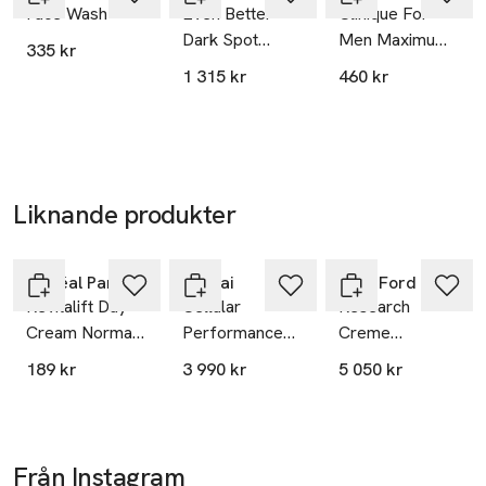
Face Wash
Even Better
Clinique For
Dark Spot
Men Maximum
335 kr
Clearing Serum
Hydrator 72-
1 315 kr
460 kr
Hour Auto-
Replenishing
Hydrator
Liknande produkter
Hoppa över bildspelet
L'Oréal Paris
Sensai
Tom Ford
Revitalift Day
Cellular
Research
Cream Normal
Performance
Creme
to Combination
Extra Intensive
Concentrate
189 kr
3 990 kr
5 050 kr
Skin
Cream, 40 ml
Day cream
Från Instagram