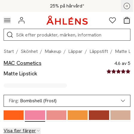
Hoppa till navigationsmenyn
Hoppa till innehåll
Hoppa till sidfot
För medlemmar - Shoppa nu
25% på hårvård*
Logga in
Favoriter
Var
Sök
Start
/
Skönhet
/
Makeup
/
Läppar
/
Läppstift
/
Matte Lip
MAC Cosmetics
Produktbilder
Hoppa över bildspelet
Produktinformation
4.6 av 5
4.6 av fem st
Matte Lipstick
Färg:
Bombshell (Frost)
Visa fler färger