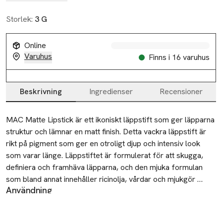
Storlek:
3 G
Online
Varuhus
Finns i 16 varuhus
Beskrivning
Ingredienser
Recensioner
Beskrivning
MAC Matte Lipstick är ett ikoniskt läppstift som ger läpparna 
struktur och lämnar en matt finish. Detta vackra läppstift är 
rikt på pigment som ger en otroligt djup och intensiv look 
som varar länge. Läppstiftet är formulerat för att skugga, 
definiera och framhäva läpparna, och den mjuka formulan 
som bland annat innehåller ricinolja, vårdar och mjukgör 
Användning
läpparna så att läppstiftet inte spricker eller torkar ut. Detta 
- Applicera läppstift på hela läpparna - Du kan applicera
läppstift ger dig en oemotståndlig look och är ett måste i 
direkt från stiftet eller ta exempelvis pensel 316 från MAC
varje sminkväska!
