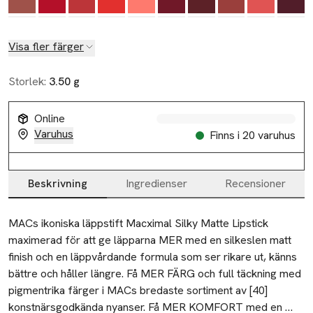
Visa fler färger
Slut i lager
Storlek:
3.50 g
Online
Varuhus
Finns i 20 varuhus
Beskrivning
Ingredienser
Recensioner
Beskrivning
MACs ikoniska läppstift Macximal Silky Matte Lipstick 
maximerad för att ge läpparna MER med en silkeslen matt 
finish och en läppvårdande formula som ser rikare ut, känns 
bättre och håller längre. Få MER FÄRG och full täckning med 
pigmentrika färger i MACs bredaste sortiment av [40] 
konstnärsgodkända nyanser. Få MER KOMFORT med en 