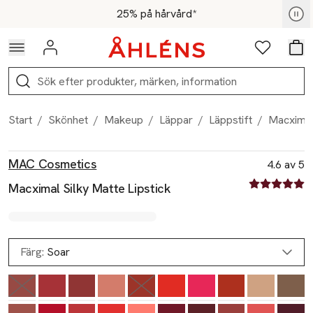
Hoppa till navigationsmenyn
Hoppa till innehåll
Hoppa till sidfot
För medlemmar - Shoppa nu
25% på hårvård*
Logga in
Favoriter
Var
Sök
Start
/
Skönhet
/
Makeup
/
Läppar
/
Läppstift
/
Macximal 
Produktbilder
Hoppa över bildspelet
Produktinformation
MAC Cosmetics
4.6 av 5
4.6 av fem st
Macximal Silky Matte Lipstick
Färg:
Soar
Slut i lager