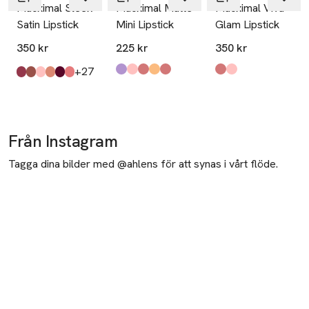
Macximal Sleek
Macximal Matte
Macximal Viva
Satin Lipstick
Mini Lipstick
Glam Lipstick
350 kr
225 kr
350 kr
till
+27
Produkten finns i färgerna:
Everybody's Heroine
Mehr
Diva
Chili
Ruby Woo
,
,
,
,
Produkten finns i fä
Viva Heart
Viva Empowered
,
,
,
Produkten finns i färgerna:
Brave
Blankety
Crème Cup
Crème D'nude
Rebel
Grapefruit Pucker
,
,
,
,
,
,
Från Instagram
Tagga dina bilder med @ahlens för att synas i vårt flöde.