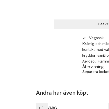
Beskr
Beskrivning
Vegansk
Krämig och mild
kontakt med vat
kryddor, vanilj 
Aerosol, Flamm
Återvinning
Separera locket
Säkerhet
VARNING TRYCK
värme, heta ytor
Andra har även köpt
punkteras eller 
25% vid köp över 200kr
temperaturer öv
Hoppa över bildspelet
brandfarligt
IDA WARG