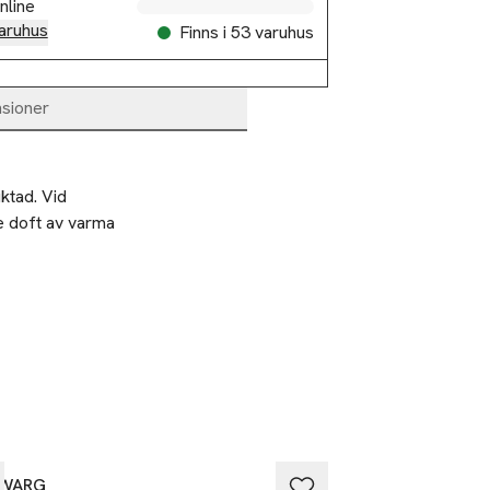
nline
aruhus
Finns i 53 varuhus
sioner
tad. Vid 
 doft av varma 
ättas för
uden. Får inte
e utsättas för
 vid köp över 200kr
25% vid köp öve
innehållet är
 WARG
IDA WARG