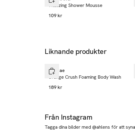
SKU: 65328770
Vitalizing Shower Mousse
109 kr
Liknande produkter
25% vid köp över 200kr
Hoppa över bildspelet
Sundae
Orange Crush Foaming Body Wash
189 kr
Från Instagram
Tagga dina bilder med @ahlens för att synas