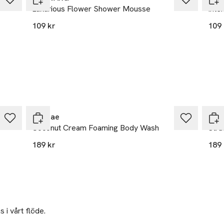
Luxurious Flower Shower Mousse
Inte
109 kr
109 
25% vid köp över 200kr
25%
Sundae
Sun
Coconut Cream Foaming Body Wash
Stra
189 kr
189 
 i vårt flöde.