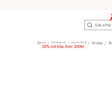
Hoppa till produktnavigation
Hoppa till innehåll
Hoppa till sidfot
Sök
Start
/
Skönhet
/
Hudvård
/
Kropp
/
B
25% vid köp över 200kr
Produktbilder
Hoppa över bildspelet
Produktinformation