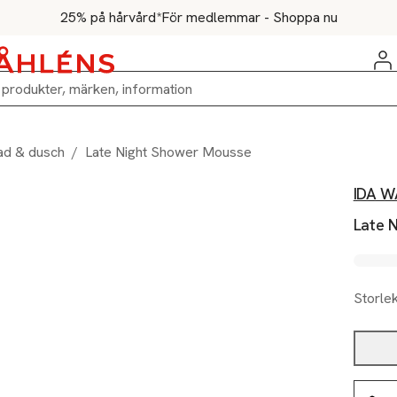
25% på hårvård*
För medlemmar - Shoppa nu
ad & dusch
/
Late Night Shower Mousse
IDA 
Late 
Storle