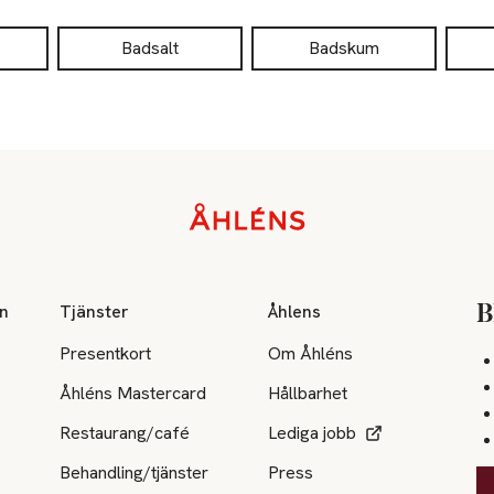
Badsalt
Badskum
on
Tjänster
Åhlens
B
Presentkort
Om Åhléns
Åhléns Mastercard
Hållbarhet
Restaurang/café
Lediga jobb
Behandling/tjänster
Press