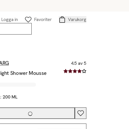
Logga in
Favoriter
Varukorg
Varukorg
WARG
4.5 av 5
4.5 av fem stjärnor
Night Shower Mousse
k:
200 ML