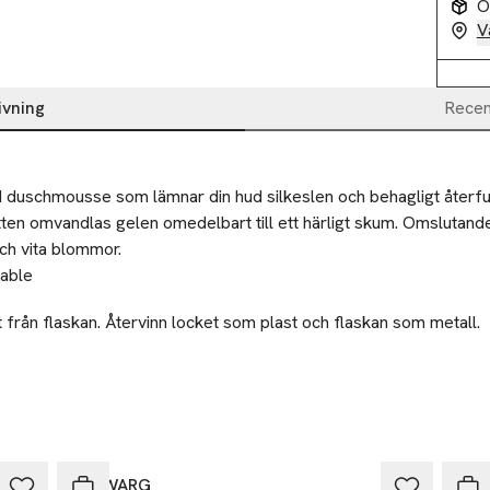
O
V
ivning
Recen
 duschmousse som lämnar din hud silkeslen och behagligt återfuk
ten omvandlas gelen omedelbart till ett härligt skum. Omslutande
och vita blommor.

able
 från flaskan. Återvinn locket som plast och flaskan som metall.
BEHÅLLARE: KAN SPRÄNGAS VID UPPVÄRMNING. Får inte uts
, gnistor, öppen låga eller andra antändningskällor. Rökning förbj
brännas, gäller även tömd behållare. Skyddas från solljus. Får int
25% vid köp över 200kr
25%
er 50 °C/122 °F. Förvaras oåtkomligt för barn. 12 viktprocent av 
IDA WARG
IDA