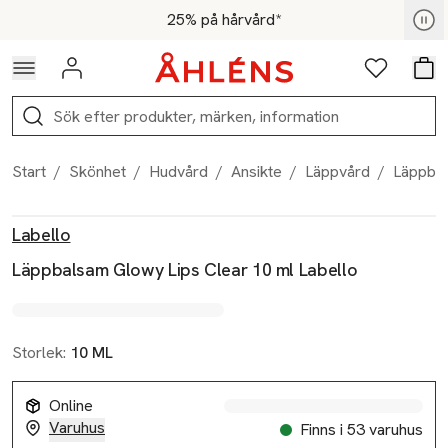
Hoppa till navigationsmenyn
Hoppa till innehåll
Hoppa till sidfot
För medlemmar - Shoppa nu
25% på hårvård*
Logga in
Favoriter
Var
Sök
Start
/
Skönhet
/
Hudvård
/
Ansikte
/
Läppvård
/
Läppbal
Produktbilder
Hoppa över bildspelet
Produktinformation
Labello
Läppbalsam Glowy Lips Clear 10 ml Labello
Storlek:
10 ML
Online
Varuhus
Finns i 53 varuhus