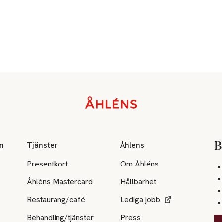
on
Tjänster
Åhlens
B
Presentkort
Om Åhléns
Åhléns Mastercard
Hållbarhet
Restaurang/café
Lediga jobb
Behandling/tjänster
Press