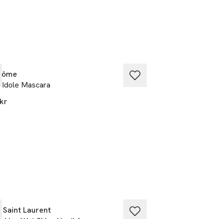
särskilda
côme
Lancôme
 Idole Mascara
Definicils Mascara
kr
465 kr
 Saint Laurent
Maybelline