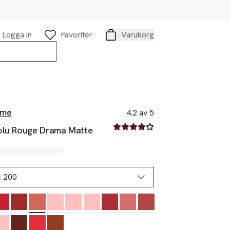
Logga in
Favoriter
Varukorg
Varukorg
ôme
4.2 av 5
4.2 av fem stjärnor
olu Rouge Drama Matte
:
200