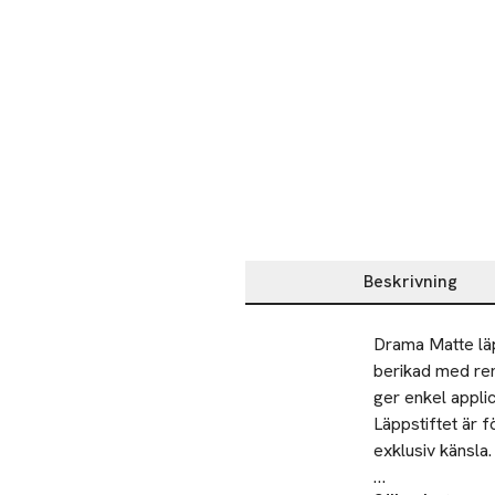
Beskrivning
Beskrivning
Drama Matte läp
berikad med ren
ger enkel applice
Läppstiftet är fö
exklusiv känsla. 