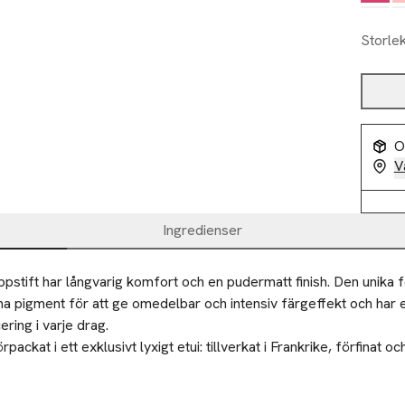
Storle
O
V
Ingredienser
pstift har långvarig komfort och en pudermatt finish. Den unika f
a pigment för att ge omedelbar och intensiv färgeffekt och har 
ring i varje drag.

rpackat i ett exklusivt lyxigt etui: tillverkat i Frankrike, förfinat o

