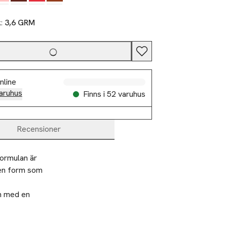
k:
3,6 GRM
nline
aruhus
Finns i 52 varuhus
Recensioner
ormulan är 
en form som 
ch med en 