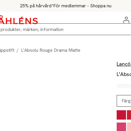
25% på hårvård*
För medlemmar - Shoppa nu
äppstift
/
L'Absolu Rouge Drama Matte
Lanc
L'Abs
Färg