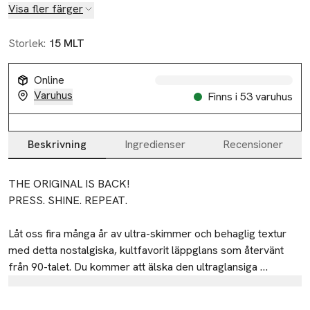
Visa fler färger
Storlek:
15 MLT
Online
Varuhus
Finns i 53 varuhus
Slut i lager
Beskrivning
Ingredienser
Recensioner
Beskrivning
THE ORIGINAL IS BACK! 

PRESS. SHINE. REPEAT.

Låt oss fira många år av ultra-skimmer och behaglig textur 
med detta nostalgiska, kultfavorit läppglans som återvänt 
från 90-talet. Du kommer att älska den ultraglansiga 
formulan som glider lätt på dina läppar med sin 
Tillverkare
tubspetsapplikator.

L'Oreal LPD