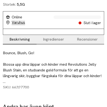
Storlek:
5,5G
Online
Varuhus
Slut i lager
Beskrivning
Ingredienser
Recensioner
Beskrivning
Bounce, Blush, Go!

Blossa upp dina läppar och kinder med Revolutions Jelly 
Blush Stain, en studsande geléformula för att ge en 
långvarig skir, byggbar färgskala för dina läppar och kinder!

Därför älskar vi det:

SKU: 66327700
- Bounce, Blush, Go - långtidsverkande geléfärg för läppar 
och kinder.

- Återfuktande hudvänliga ingredienser – hyaluronsyra, aloe, 
Andra har även köpt