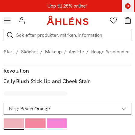
Hoppa till navigationsmenyn
Hoppa till innehåll
Hoppa till sidfot
Kod: AUG25 - Shoppa nu
Upp till 25% online*
Logga in
Favoriter
Var
Sök
Start
/
Skönhet
/
Makeup
/
Ansikte
/
Rouge & solpuder
/
Produktbilder
Hoppa över bildspelet
Produktinformation
Revolution
Jelly Blush Stick Lip and Cheek Stain
Färg:
Peach Orange