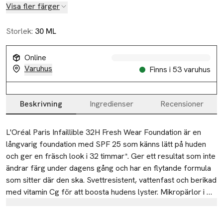
Visa fler färger
Storlek:
30 ML
Online
Varuhus
Finns i 53 varuhus
Beskrivning
Ingredienser
Recensioner
Beskrivning
L'Oréal Paris Infaillible 32H Fresh Wear Foundation är en 
långvarig foundation med SPF 25 som känns lätt på huden 
och ger en fräsch look i 32 timmar*. Ger ett resultat som inte 
ändrar färg under dagens gång och har en flytande formula 
som sitter där den ska. Svettresistent, vattenfast och berikad 
med vitamin Cg för att boosta hudens lyster. Mikropärlor i 
formulan sprider ljus och ger en strålande finish som inte blir 
Tillverkare
blank och håller hela dagen. Luftig formula som känns lätt på 
L'oréal CPD