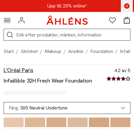
Hoppa till navigationsmenyn
Hoppa till innehåll
Hoppa till sidfot
Kod: AUG25 - Shoppa nu
Upp till 25% online*
Logga in
Favoriter
Var
Sök
Start
/
Skönhet
/
Makeup
/
Ansikte
/
Foundation
/
Infail
Produktbilder
Hoppa över bildspelet
Produktinformation
L'Oréal Paris
4.2 av 5
4.2 av fem st
Infaillible 32H Fresh Wear Foundation
Färg:
300 Neutral Undertone