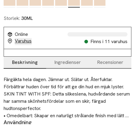
Storlek:
30ML
Online
Varuhus
Finns i 11 varuhus
Beskrivning
Ingredienser
Recensioner
Beskrivning
Färgäkta hela dagen. Jämnar ut. Slätar ut. Återfuktar. 
Förbättrar huden över tid för att ge din hud en mjuk lyster.

SKIN TINT WITH SPF: Detta silkeslena, hudvårdande serum 
har samma skönhetsfördelar som en skir, färgad 
hudtonsperfector.

• Omedelbart: Skapar en naturligt strålande finish med lätt 
Användning
täckning. Står emot svett och fukt.

Skaka väl.
• Håller i 8 timmar: Håller hela dagen utan att skapa ränder 