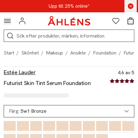
Hoppa till navigationsmenyn
Hoppa till innehåll
Hoppa till sidfot
Kod: AUG25 - Shoppa nu
Upp till 25% online*
Logga in
Favoriter
Var
Sök
Start
/
Skönhet
/
Makeup
/
Ansikte
/
Foundation
/
Futuri
Produktbilder
Hoppa över bildspelet
Produktinformation
Estée Lauder
4.6 av 5
4.6 av fem st
Futurist Skin Tint Serum Foundation
Färg:
5w1 Bronze