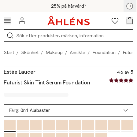
Hoppa till navigationsmenyn
Hoppa till innehåll
Hoppa till sidfot
För medlemmar - Shoppa nu
25% på hårvård*
Logga in
Favoriter
Var
Sök
Start
/
Skönhet
/
Makeup
/
Ansikte
/
Foundation
/
Futuri
Produktbilder
Hoppa över bildspelet
Produktinformation
Estée Lauder
4.6 av 5
4.6 av fem st
Futurist Skin Tint Serum Foundation
Färg:
0n1 Alabaster