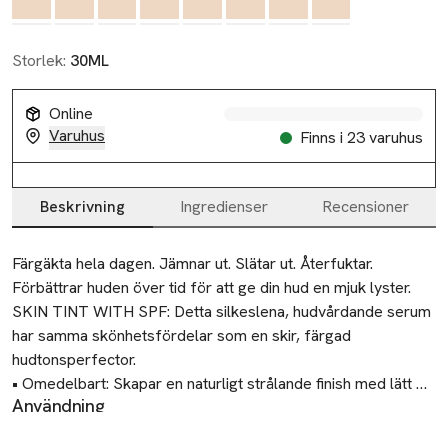
Storlek:
30ML
Online
Varuhus
Finns i 23 varuhus
Beskrivning
Ingredienser
Recensioner
Beskrivning
Färgäkta hela dagen. Jämnar ut. Slätar ut. Återfuktar. 
Förbättrar huden över tid för att ge din hud en mjuk lyster.

SKIN TINT WITH SPF: Detta silkeslena, hudvårdande serum 
har samma skönhetsfördelar som en skir, färgad 
hudtonsperfector.

• Omedelbart: Skapar en naturligt strålande finish med lätt 
Användning
täckning. Står emot svett och fukt.

Skaka väl.
• Håller i 8 timmar: Håller hela dagen utan att skapa ränder 