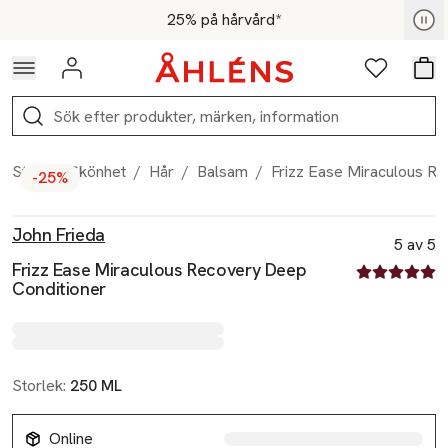
Hoppa till navigationsmenyn
Hoppa till innehåll
Hoppa till sidfot
För medlemmar - Shoppa nu
25% på hårvård*
Logga in
Favoriter
Var
Sök
Start
/
Skönhet
/
Hår
/
Balsam
/
Frizz Ease Miraculous R
-25%
Produktbilder
Hoppa över bildspelet
Produktinformation
John Frieda
5 av 5
Frizz Ease Miraculous Recovery Deep
5 av fem stjä
Conditioner
Storlek:
250 ML
Online