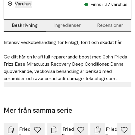
Varuhus
Finns i 37 varuhus
Beskrivning
Ingredienser
Recensioner
Beskrivning
Intensiv veckobehandling för kinkigt, torrt och skadat hår

Ge ditt hår en kraftfull reparerande boost med John Frieda 
Frizz Ease Miraculous Recovery Deep Conditioner. Denna 
djupverkande, veckovisa behandling är berikad med 
ceramider och avancerad anti-damage-teknologi som 
stärker, återställer och förnyar torrt, frizzigt och skadat hår. 
Tillverkare
Formulan bygger upp hårfibern, förbättrar hårets följsamhet 
Kao Germany GmbH
och lämnar det silkeslent, starkt och glansfullt efter varje 
användning.

Pfungstädter Straße 98-100
Mer från samma serie
64297 Darmstadt
-25%
-25%
-25%
Hoppa över bildspelet
Därför kommer ditt hår att älska den

Germany
John Frieda
John Frieda
John Frieda
haarberatung-johnfrieda@kao.com