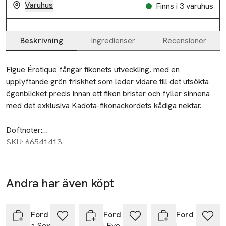
Varuhus
Finns i 3 varuhus
Beskrivning
Ingredienser
Recensioner
Beskrivning
Figue Érotique fångar fikonets utveckling, med en 
upplyftande grön friskhet som leder vidare till det utsökta 
ögonblicket precis innan ett fikon brister och fyller sinnena 
med det exklusiva Kadota-fikonackordets kådiga nektar.

Doftnoter:

SKU: 66541413
Kadota Fig Accord

Vert de Bergamote

Muscovado Accord

Andra har även köpt
Fig Leaf Accord

Hoppa över bildspelet
Ylang Ylang Absolute

Vetiver Essence
Tom Ford
Tom Ford
Tom Ford
Vanilla Sex All
Soleil Eye
Soleil