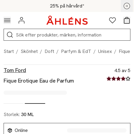
Hoppa till navigationsmenyn
Hoppa till innehåll
Hoppa till sidfot
För medlemmar - Shoppa nu
25% på hårvård*
Logga in
Favoriter
Var
Sök
Start
/
Skönhet
/
Doft
/
Parfym & EdT
/
Unisex
/
Fique 
Produktbilder
Hoppa över bildspelet
Produktinformation
Tom Ford
4.5 av 5
4.5 av fem st
Fique Erotique Eau de Parfum
Storlek:
30 ML
Online