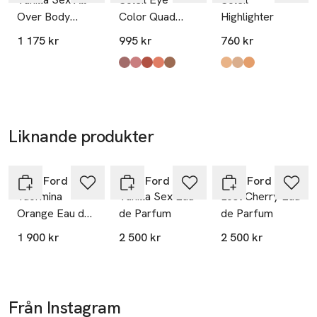
Over Body
Color Quad
Highlighter
Spray
Lumière
1 175 kr
995 kr
760 kr
Eyeshadow
Palette
Produkten finns i färgerna:
03 Moonlight Dip
42 Hazy Sensuality
40 Golden Hour
41 Peach Dawn
04 Honeymoon
,
,
,
,
,
Produkten finns i fä
02 Amalfi
01 Capri
03 Portofino
,
,
,
Liknande produkter
Hoppa över bildspelet
Tom Ford
Tom Ford
Tom Ford
Taormina
Vanilla Sex Eau
Lost Cherry Eau
Orange Eau de
de Parfum
de Parfum
Parfum
1 900 kr
2 500 kr
2 500 kr
Från Instagram