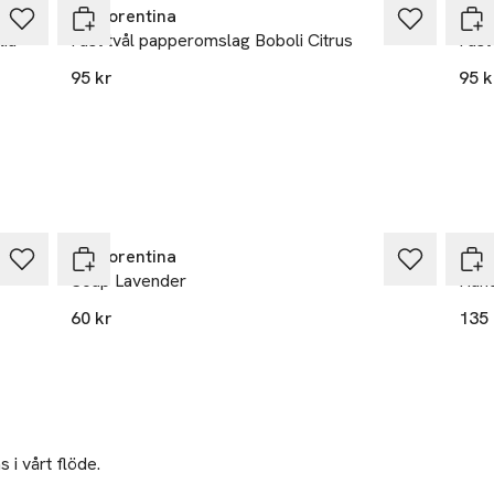
La Florentina
La F
lia
Fast tvål papperomslag Boboli Citrus
Fast
, Jasmine, Kryddnejlika, Anis 

95 kr
95 k
, Amber 

mslagen tvål 200g inspirerad av de kullarna i Toscana med bildill
d från lokala konstnärer i Toscana. Den lyxiga tvålkollektionen b
akom vår kultur och region. En doftresa mellan enkla och tradition
erande landskap som överraskar varje dag.

La Florentina
La F
taly, Green formula, Vegan OK certification, No Colorants
Soap Lavender
Hand
60 kr
135 
 i vårt flöde.