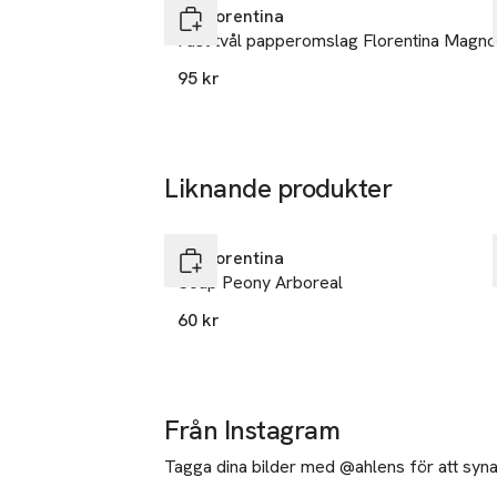
La Florentina
Fast tvål papperomslag Florentina Magno
Hjärt noter: Ros
95 kr
Bas noter: Musk
Vacker papperso
tecknade förhan
Liknande produkter
hemligheterna b
Hoppa över bildspelet
från ett fascin
La Florentina
Soap Peony Arboreal
100 % Made in I
60 kr
Från Instagram
Tagga dina bilder med @ahlens för att synas