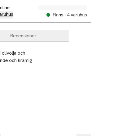
nline
aruhus
Finns i 4 varuhus
Recensioner
livolja och 
ande och krämig 
en är idealisk 