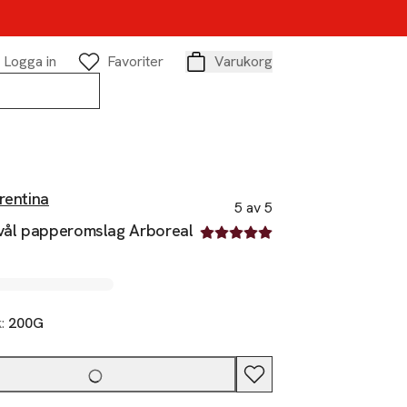
Logga in
Favoriter
Varukorg
Varukorg
rentina
5 av 5
tvål papperomslag Arboreal
5 av fem stjärnor
k:
200G