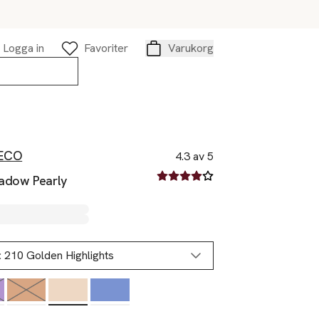
Logga in
Favoriter
Varukorg
Varukorg
ECO
4.3 av 5
4.3 av fem stjärnor
adow Pearly
:
210 Golden Highlights
Slut i lager
Slut i lager