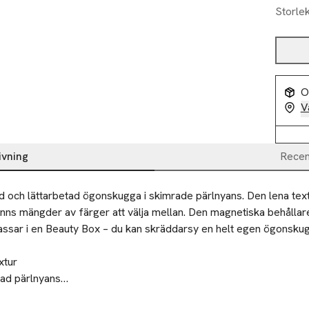
Storle
O
V
ivning
Recen
och lättarbetad ögonskugga i skimrade pärlnyans. Den lena textur
inns mängder av färger att välja mellan. Den magnetiska behållare
sar i en Beauty Box – du kan skräddarsy en helt egen ögonskugg
tur

d pärlnyans

etbehållare