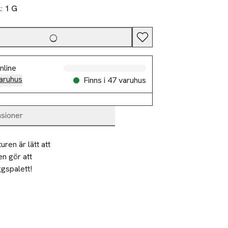
k:
1 G
nline
aruhus
Finns i 47 varuhus
sioner
en är lätt att 
n gör att 
spalett!
