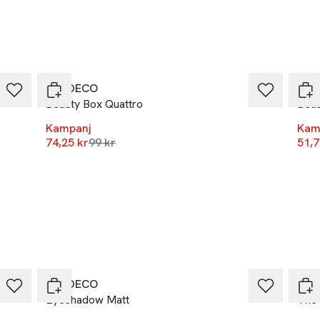
-25%
-25
ARTDECO
ART
Beauty Box Quattro
Beau
Kampanj
Kam
Lägsta pris 30 dagar
74,25 kr
99 kr
51,7
-25%
ARTDECO
Isa
Eyeshadow Matt
The