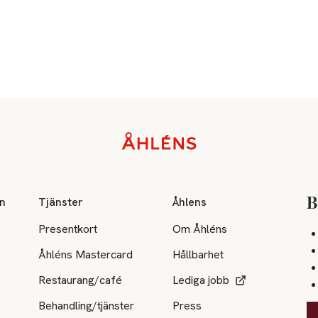
on
Tjänster
Åhlens
B
Presentkort
Om Åhléns
Åhléns Mastercard
Hållbarhet
Restaurang/café
Lediga jobb
Behandling/tjänster
Press