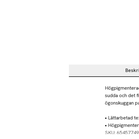
Beskr
Beskrivning
Högpigmenterad 
sudda och det f
ögonskuggan pas
• Lättarbetad tex
• Högpigmentera
• Praktisk magn
SKU: 65457749