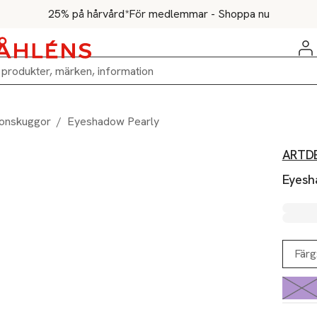
25% på hårvård*
För medlemmar - Shoppa nu
onskuggor
/
Eyeshadow Pearly
ARTD
Eyesh
Färg