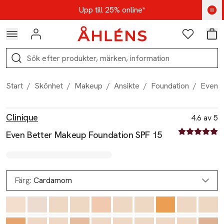
Hoppa till navigationsmenyn
Hoppa till innehåll
Hoppa till sidfot
Kod: AUG25 - Shoppa nu
Upp till 25% online*
Logga in
Favoriter
Var
Sök
Start
/
Skönhet
/
Makeup
/
Ansikte
/
Foundation
/
Even B
Produktbilder
Hoppa över bildspelet
Produktinformation
Clinique
4.6 av 5
4.6 av fem st
Even Better Makeup Foundation SPF 15
Färg:
Cardamom