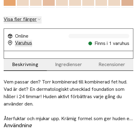
Visa fler färger
Online
Varuhus
Finns i 1 varuhus
Beskrivning
Ingredienser
Recensioner
Beskrivning
Vem passar den? Torr kombinerad till kombinerad fet hud. 
Vad är det? En dermatologiskt utvecklad foundation som 
håller i 24 timmar! Huden aktivt förbättras varje gång du 
använder den.

Återfuktar och mjukar upp. Krämig formel som ger huden en 
Användning
naturlig finish. Finns i 56 nyanser. Vad gör den? 
Börja i mitten av ansiktet och applicera utåt mot sidorna. Bygg
Medeltäckande, återfuktande foundation som direkt ger en 