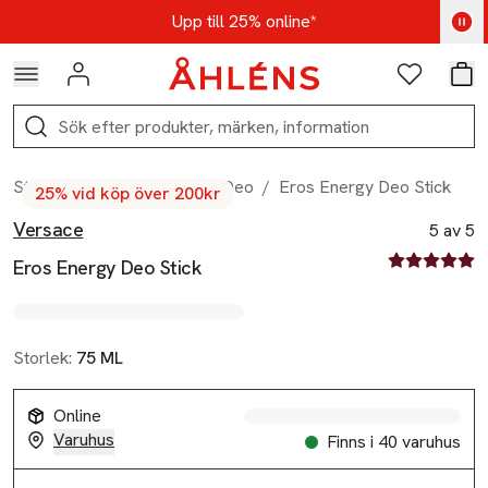
Hoppa till navigationsmenyn
Hoppa till innehåll
Hoppa till sidfot
Kod: AUG25 - Shoppa nu
Upp till 25% online*
Logga in
Favoriter
Var
Sök
Start
/
Skönhet
/
Herr
/
Deo
/
Eros Energy Deo Stick
25% vid köp över 200kr
Versace
Produktbilder
Hoppa över bildspelet
Produktinformation
5 av 5
5 av fem stjä
Eros Energy Deo Stick
Storlek:
75 ML
Online
Varuhus
Finns i 40 varuhus