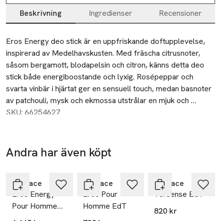
Beskrivning
Ingredienser
Recensioner
Beskrivning
Eros Energy deo stick är en uppfriskande doftupplevelse, 
inspirerad av Medelhavskusten. Med fräscha citrusnoter, 
såsom bergamott, blodapelsin och citron, känns detta deo 
stick både energiboostande och lyxig. Rosépeppar och 
svarta vinbär i hjärtat ger en sensuell touch, medan basnoter 
av patchouli, mysk och ekmossa utstrålar en mjuk och 
jordnära karaktär. Perfekt att kombinera med Eros Energy 
SKU: 66254627
EdP för en fulländad doftupplevelse.

• Maskulin, citrusdoftande deo stick från Versace

Andra har även köpt
25% vid köp
25% vid köp
25% vid köp
Effektivt skydd mot dålig lukt. 

över 200kr
över 200kr
över 200kr
Hoppa över bildspelet
• Passar perfect med Eros Energy Pour Homme EdP 

Versace
Versace
Versace
Eros Energy
Eros Pour
Versense EdT
Topp: Bergamott, blodapelsin, limeolja, mandarin, grapefrukt, 
Pour Homme
Homme EdT
citron 

820 kr
EdP
Hjärta: Rosépeppar, svarta vinbär, vit amber 
