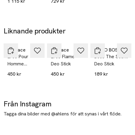
1 115 kr
729 kr
Bas: Patchouli, mysk, ekmossa
Liknande produkter
25% vid köp
25% vid köp
över 200kr
över 200kr
GREAT PRICE
Hoppa över bildspelet
Versace
Versace
HUGO BOSS
Eros Pour
Eros Flame
Boss The Scent
Homme
Deo Stick
Deo Stick
Deodorant
450 kr
450 kr
189 kr
Stick, 75 ml
Från Instagram
Tagga dina bilder med @ahlens för att synas i vårt flöde.