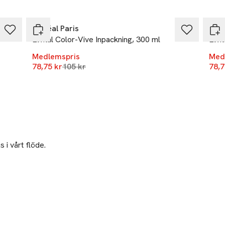
-25%
-25
L'Oréal Paris
L'Or
Elvital Color-Vive Inpackning, 300 ml
Elvi
Medlemspris
Med
Lägsta pris 30 dagar
78,75 kr
105 kr
78,7
 i vårt flöde.