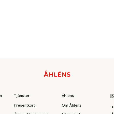
on
Tjänster
Åhlens
B
Presentkort
Om Åhléns