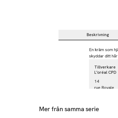
Beskrivning
Beskrivning
En kräm som hjäl
skyddar ditt hår 
Tillverkare
L'oréal CPD
14
rue Royale
75008 Paris
France
Mer från samma serie
kontakt@lor
E-post
-25%
Hoppa över bildspelet