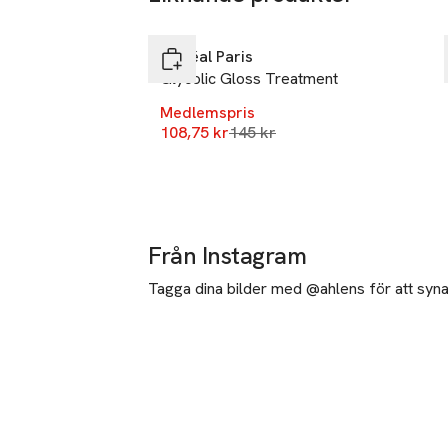
-25%
Hoppa över bildspelet
L'Oréal Paris
Glycolic Gloss Treatment
Medlemspris
Lägsta pris 30 dagar
108,75 kr
145 kr
Från Instagram
Tagga dina bilder med @ahlens för att synas