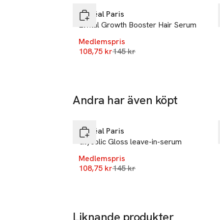
Mobilnumme
L'Oréal Paris
SKU: 90007331
Elvital Growth Booster Hair Serum
Medlemspris
Lägsta pris 30 dagar
108,75 kr
145 kr
Andra har även köpt
-25%
Hoppa över bildspelet
L'Oréal Paris
Glycolic Gloss leave-in-serum
Medlemspris
Lägsta pris 30 dagar
108,75 kr
145 kr
Liknande produkter