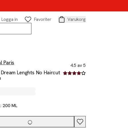
Logga in
Favoriter
Varukorg
Varukorg
l Paris
4.5 av 5
l Dream Lenghts No Haircut
4.5 av fem stjärnor
m
k:
200 ML