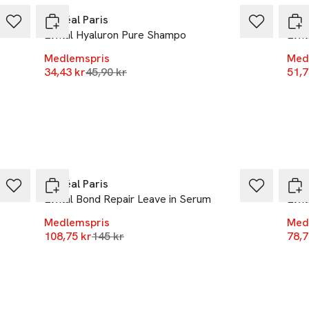
r
L'Oréal Paris
L'Or
Elvital Hyaluron Pure Shampo
Elvi
Medlemspris
Med
Lägsta pris 30 dagar
34,43 kr
45,90 kr
51,7
-25%
-25
L'Oréal Paris
L'Or
Elvital Bond Repair Leave in Serum
Elvi
Medlemspris
Med
Lägsta pris 30 dagar
108,75 kr
145 kr
78,7