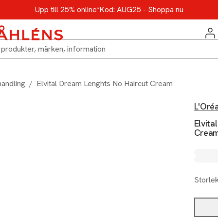
Upp till 25% online*
Kod: AUG25 - Shoppa nu
handling
/
Elvital Dream Lenghts No Haircut Cream
L'Oréa
Elvita
Crea
Storle