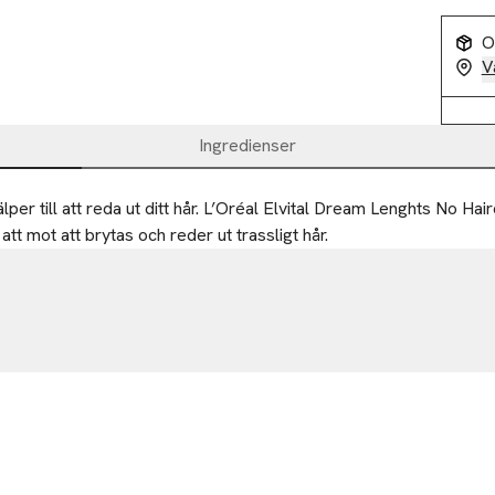
O
V
Ingredienser
per till att reda ut ditt hår. L’Oréal Elvital Dream Lenghts No Hai
att mot att brytas och reder ut trassligt hår.
eal.com
-25%
-25