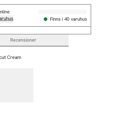
nline
aruhus
Finns i 40 varuhus
Recensioner
rcut Cream 
%
-25%