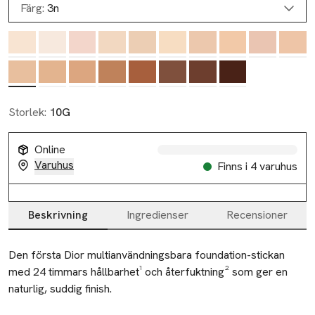
Färg:
3n
Storlek:
10G
Online
Varuhus
Finns i 4 varuhus
Beskrivning
Ingredienser
Recensioner
Beskrivning
Den första Dior multianvändningsbara foundation-stickan 
med 24 timmars hållbarhet¹ och återfuktning² som ger en 
naturlig, suddig finish.
