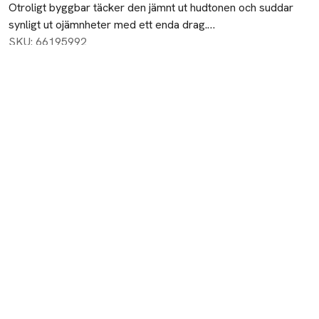
Otroligt byggbar täcker den jämnt ut hudtonen och suddar 
synligt ut ojämnheter med ett enda drag.

SKU: 66195992
Huden är kontinuerligt återfuktad och kan andas. Designad 
för att smälta samman med huden, har Dior Forever Skin 
Perfect en mjuk och lätt textur som smälter in sömlöst för 
24 timmars komfort.³

Motståndskraftig mot värme och fuktighet, kan stickan med 
"suddfilter"-effekt användas som foundation över hela 
ansiktet, som en riktad concealer eller som en sticka för 
snabba touch-ups på språng.

Icke-komedogenisk och dermatologiskt testad.

¹ Instrumentellt test på 25 personer. ² Instrumentellt test på 
33 personer. ³ Självbedömning av 25 personer.