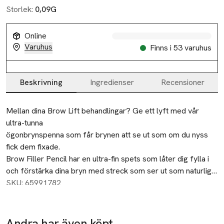
Storlek:
0,09G
Online
Varuhus
Finns i 53 varuhus
Beskrivning
Ingredienser
Recensioner
Beskrivning
Mellan dina Brow Lift behandlingar? Ge ett lyft med vår 
ultra-tunna

ögonbrynspenna som får brynen att se ut som om du nyss 
fick dem fixade.

Brow Filler Pencil har en ultra-fin spets som låter dig fylla i 
och förstärka dina bryn med streck som ser ut som naturliga 
hårstrån. Använd den inbyggda borsten för att sudda ut 
SKU: 65991782
skarpa linjer för en naturlig look.

﻿Det här är go-to pennan för snygga bryn! Oavsett om dina 
Andra har även köpt
Ta 2 betala