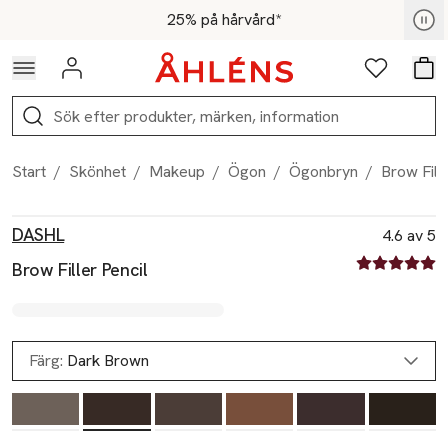
Hoppa till navigationsmenyn
Hoppa till innehåll
Hoppa till sidfot
För medlemmar - Shoppa nu
25% på hårvård*
Logga in
Favoriter
Var
Sök
Start
/
Skönhet
/
Makeup
/
Ögon
/
Ögonbryn
/
Brow Fill
Produktbilder
Hoppa över bildspelet
Produktinformation
DASHL
4.6 av 5
4.6 av fem st
Brow Filler Pencil
Färg:
Dark Brown