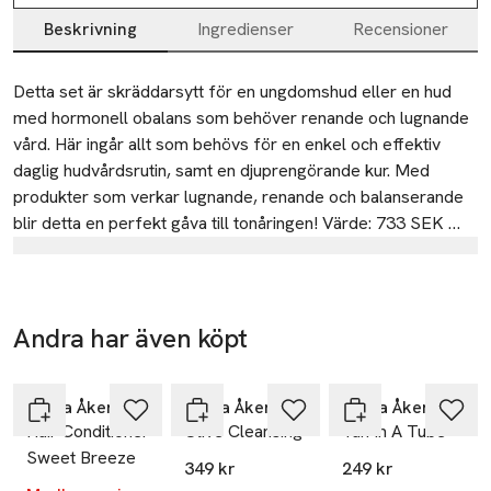
Beskrivning
Ingredienser
Recensioner
Beskrivning
Detta set är skräddarsytt för en ungdomshud eller en hud 
med hormonell obalans som behöver renande och lugnande 
vård. Här ingår allt som behövs för en enkel och effektiv 
daglig hudvårdsrutin, samt en djuprengörande kur. Med 
produkter som verkar lugnande, renande och balanserande 
blir detta en perfekt gåva till tonåringen! Värde: 733 SEK 

Tillverkare
Produkter som ingår:

MARIA ÅKERBERG AB
Cleansing Clay 30 ml

En balanserande rengöringscreme, särskilt lämplig för fet 
Rya Industriväg 33
Andra har även köpt
hud, som skonsamt avlägsnar både makeup och orenheter. 

439 62 Frillesås
-25%
Hoppa över bildspelet
Sweden
Maria Åkerberg
Maria Åkerberg
Maria Åkerberg
info@mariaakerberg.com
Hair Conditioner
Olive Cleansing
Tan In A Tube
E-post
Neroli Freshener 30 ml

Sweet Breeze
Ett balanserande ansiktsvatten som kompletterar 
Mobilnummer
349 kr
249 kr
rengöringen, återställer hudens pH-värde och förbereder 