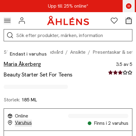
Hoppa till navigationsmenyn
Hoppa till innehåll
Hoppa till sidfot
Kod: AUG25 - Shoppa nu
Upp till 25% online*
Logga in
Favoriter
Var
Sök
Start
/
Skönhet
/
Hudvård
/
Ansikte
/
Presentaskar & set
Endast i varuhus
Maria Åkerberg
Produktbilder
Hoppa över bildspelet
Produktinformation
3.5 av 5
3.5 av fem st
Beauty Starter Set For Teens
Storlek:
185 ML
Online
Varuhus
Finns i 2 varuhus