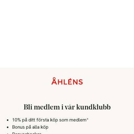
Face Mask Clearing 30 ml

En djuprengörande ansiktsmask som absorberar 
överskottstalg och verkar porsammandragande. Kisel verkar 
djuprengörande medan C-vitamin ger huden ett 
antioxidantskydd. Applicera och låt verka ovanpå AHA & 
Jojoba Peeling för bästa effekt. 

Produkterna är naturligt självkonserverande.
Sidfot
Bli medlem i vår kundklubb
10% på ditt första köp som medlem*
Bonus på alla köp