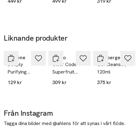
449 kr
499 kr
319 kr
Liknande produkter
Hoppa över bildspelet
Lumene
Purito
Lernberger Stafsing
Deeply
Clear Code
Gel Cleanser,
Purifying
Superfruit
120ml
Micellar Gel
Cleanser
129 kr
309 kr
375 kr
Cleanser
Från Instagram
Tagga dina bilder med @ahlens för att synas i vårt flöde.