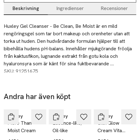
Beskrivning
Ingredienser
Recensioner
Beskrivning
Huxley Gel Cleanser - Be Clean, Be Moist är en mild 
rengöringsgel som tar bort makeup och orenheter utan att 
torka ut huden. Den hudvårdande formulan hjälper till att 
bibehålla hudens pH-balans. Innehåller mjukgörande fröolja 
från kaktusfikon, lugnande extrakt från gotu kola och 
hyaluronsyra som är känt för sina fuktbevarande 
egenskaper.

SKU: 91251675
– Vårdande och fuktgivande rengöringsgel

– För alla hudtyper

Andra har även köpt
– Avlägsnar makeup och orenheter

Hoppa över bildspelet
– Mild formula

Huxley
Huxley
Huxley
More Than
Essence-like,
Skin Glow
Användning: Löddra upp en liten mängd rengöringsgel och 
Moist Cream
Oil-like
Cream Vita
applicera på fuktig hud. Skölj av med varmt vatten.
Radiance