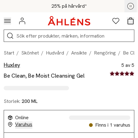
Hoppa till navigationsmenyn
Hoppa till innehåll
Hoppa till sidfot
För medlemmar - Shoppa nu
25% på hårvård*
Logga in
Favoriter
Var
Sök
Start
/
Skönhet
/
Hudvård
/
Ansikte
/
Rengöring
/
Be Cle
Huxley
Produktbilder
Hoppa över bildspelet
Produktinformation
5 av 5
5 av fem stjä
Be Clean, Be Moist Cleansing Gel
Storlek:
200 ML
Online
Varuhus
Finns i 1 varuhus