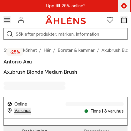
Hoppa till navigationsmenyn
Hoppa till innehåll
Hoppa till sidfot
Kod: AUG25 - Shoppa nu
Upp till 25% online*
Logga in
Favoriter
Var
Sök
Start
/
Skönhet
/
Hår
/
Borstar & kammar
/
Axubrush Blo
-25%
Antonio Axu
Produktbilder
Hoppa över bildspelet
Produktinformation
Axubrush Blonde Medium Brush
Online
Varuhus
Finns i 3 varuhus