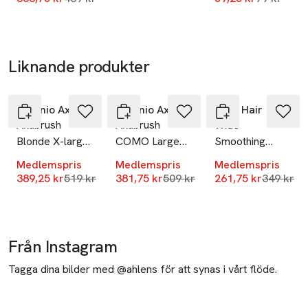
Liknande produkter
-25%
-25%
-25%
Hoppa över bildspelet
Antonio Axu
Antonio Axu
Slick Hair
Axubrush
Axubrush
Wide
Blonde X-large
COMO Large
Smoothing
Brush
Brush
Brush
Medlemspris
Medlemspris
Medlemspris
Lägsta pris 30 dagar
Lägsta pris 30 dagar
Lägsta pr
389,25 kr
519 kr
381,75 kr
509 kr
261,75 kr
349 kr
Från Instagram
Tagga dina bilder med @ahlens för att synas i vårt flöde.