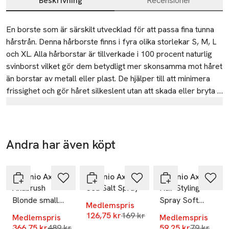
Beskrivning
Recensioner
Beskrivning
En borste som är särskilt utvecklad för att passa fina tunna 
hårstrån. Denna hårborste finns i fyra olika storlekar S, M, L 
och XL. Alla hårborstar är tillverkade i 100 procent naturlig 
svinborst vilket gör dem betydligt mer skonsamma mot håret 
än borstar av metall eller plast. De hjälper till att minimera 
frissighet och gör håret silkeslent utan att skada eller bryta 
hårstråets struktur. Specialdesignade, ergonomiska handtag i 
Tillverkare
kork gör borstarna bekväma att använda och bidrar till en 
Krämfabriken/krämportföljen
klassiskt elegant estetik.
Sankt Eriksgatan 119
Andra har även köpt
Stockholm
-25%
-25%
-25%
Hoppa över bildspelet
Sweden
Antonio Axu
Antonio Axu
Antonio Axu
info@recipeformen.se
Axubrush
Sea Salt Spray
Hair Styling
E-post
Blonde small
Spray Soft
Mobilnummer
Medlemspris
Brush
Hold
Lägsta pris 30 dagar
126,75 kr
169 kr
SKU: 89766060
Medlemspris
Medlemspris
Lägsta pris 30 dagar
Lägsta pri
366,75 kr
489 kr
59,25 kr
79 kr