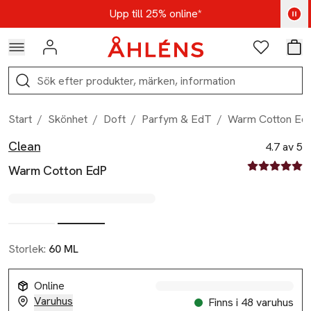
Hoppa till navigationsmenyn
Hoppa till innehåll
Hoppa till sidfot
Kod: AUG25 - Shoppa nu
Upp till 25% online*
Logga in
Favoriter
Var
Sök
Start
/
Skönhet
/
Doft
/
Parfym & EdT
/
Warm Cotton Ed
Clean
Produktbilder
Hoppa över bildspelet
Produktinformation
4.7 av 5
4.7 av fem st
Warm Cotton EdP
Storlek:
60 ML
Online
Varuhus
Finns i 48 varuhus