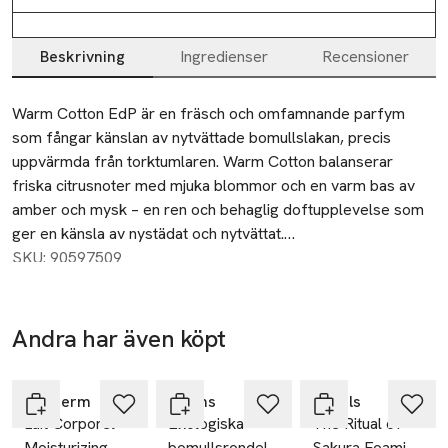
Beskrivning
Ingredienser
Recensioner
Beskrivning
Warm Cotton EdP är en fräsch och omfamnande parfym 
som fångar känslan av nytvättade bomullslakan, precis 
uppvärmda från torktumlaren. Warm Cotton balanserar 
friska citrusnoter med mjuka blommor och en varm bas av 
amber och mysk – en ren och behaglig doftupplevelse som 
ger en känsla av nystädat och nytvättat.

SKU: 90597509
• Fräsch och omfamnande

• Doftfamilj: Floral Aldehydic

• Eau de Parfum

Andra har även köpt
Ta 2 betala
Gåva på
• Vegansk

35:-
köpet
Hoppa över bildspelet
Topp: Citrus, verbena

Biotherm
Åhléns
Rituals
Lait Corporel
Ekologiska
The Ritual of
Hjärta: Apelsinblomma, frukter, marina ackord

Moisturizing
bomullsrondeller,
Sakura Foaming