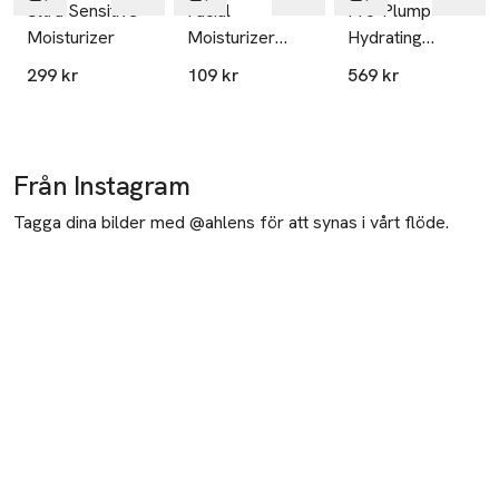
Ultra Sensitive
Facial
Pro-Plump
Moisturizer
Moisturizer
Hydrating
travel
Cream
299 kr
109 kr
569 kr
Från Instagram
Tagga dina bilder med @ahlens för att synas i vårt flöde.