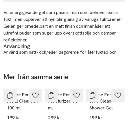
Beskrivning
En energigivande gel som passar män som behöver extra 
fukt, men upplever att hyn blir glansig av vanliga fuktcremer. 
Gelen ger omedelbart en matt finish och innehåller ett 
ultrafint puder som suger upp överskottsolja och dämpar 
reflektioner.
Användning
Använd som natt- och/eller dagcreme för återfuktad och
garanterad glansfri hy med fräsch matt lyster. Massera
försiktigt på ren och torr hy.
Återvinning
Mer från samma serie
Lämna din begagnade produkt till återvinning eller
välgörenhet.
Hoppa över bildspelet
Recipe For Men
Recipe For Men
Recipe For Men
Tillverkare
Facial Cleanser,
Moisturizer, 75
Ultra Clean
Krämfabriken/krämportföljen
100 ml
ml
Shower Gel
Sankt Eriksgatan 119
199 kr
299 kr
199 kr
Stockholm
Sweden