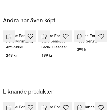
info@recipeformen.se
E-post
Mobilnummer
Andra har även köpt
SKU: 33825464
Hoppa över bildspelet
Recipe For Men
Recipe For Men
Recipe For Men
Pore Minimizing
Ultra Sensitive
Face Serum
Anti-Shine
Facial Cleanser
399 kr
Toner
249 kr
199 kr
Liknande produkter
Hoppa över bildspelet
Recipe For Men
Recipe For Men
Exuviance