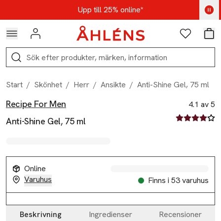
Hoppa till navigationsmenyn
Hoppa till innehåll
Hoppa till sidfot
Kod: AUG25 - Shoppa nu
Upp till 25% online*
Logga in
Favoriter
Var
Sök
Start
/
Skönhet
/
Herr
/
Ansikte
/
Anti-Shine Gel, 75 ml
Recipe For Men
Produktbilder
Hoppa över bildspelet
Produktinformation
4.1 av 5
4.1 av fem st
Anti-Shine Gel, 75 ml
Online
Varuhus
Finns i 53 varuhus
Beskrivning
Ingredienser
Recensioner