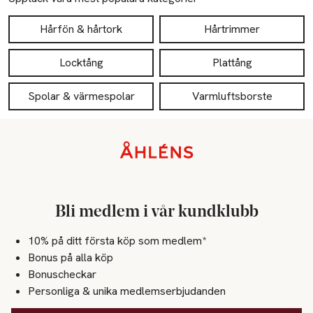
luftflöde för en slät finish på längre, tjockare hår. 6 mm x 60 
mm koncentratormunstycke ger ett snabbare luftflöde för 
Hårfön & hårtork
Hårtrimmer
utslätning av lockigt och vågigt hår, kortare längder och 
luggar.

Locktång
Plattång
• Magnetiskt bakre filter

Spolar & värmespolar
Varmluftsborste
Avtagbart magnetiskt bakre filter som är lätt att rengöra 

• Sladd, salongslängd

Sidfot
2,5 m sladd i salongslängd

• 3 års garanti
Bli medlem i vår kundklubb
10% på ditt första köp som medlem*
Bonus på alla köp
Bonuscheckar
Personliga & unika medlemserbjudanden