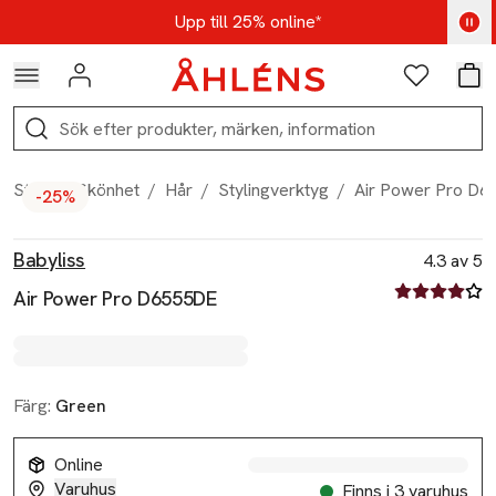
Hoppa till navigationsmenyn
Hoppa till innehåll
Hoppa till sidfot
Kod: AUG25 - Shoppa nu
Upp till 25% online*
Logga in
Favoriter
Var
Sök
Start
/
Skönhet
/
Hår
/
Stylingverktyg
/
Air Power Pro D
-25%
Produktbilder
Hoppa över bildspelet
Produktinformation
Babyliss
4.3 av 5
4.3 av fem st
Air Power Pro D6555DE
Färg:
Green
Online
Varuhus
Finns i 3 varuhus