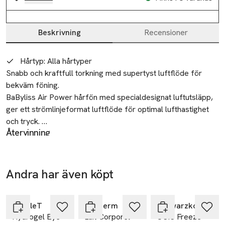
Beskrivning
Recensioner
Beskrivning
Hårtyp
:
Alla hårtyper
Snabb och kraftfull torkning med supertyst luftflöde för 
bekväm föning.  

BaByliss Air Power hårfön med specialdesignat luftutsläpp, 
ger ett strömlinjeformat luftflöde för optimal lufthastighet 
och tryck. 

Återvinning
Elavfall
• Snabb och kraftfull torkning

Säkerhet
Med en digital höghastighetsmotor med låg vikt och lång 
Blir varm vid användning
livslängd med en lufthastighet på 200 km/h, designad för 
Andra har även köpt
effektiv torkning. 

-25%
Tillverkare
Hoppa över bildspelet
BaByliss Nordic AB
• Supertyst

BubbleT
Biotherm
Schwarzkopf Professional
ZI du Val de Calvigny 59141 Iwuy
Hydrogel Eye
Lait Corporel
OSIS Freeze
Motorn och fläkten har kalibrerats perfekt för att jämna ut 
59141 Lwuy